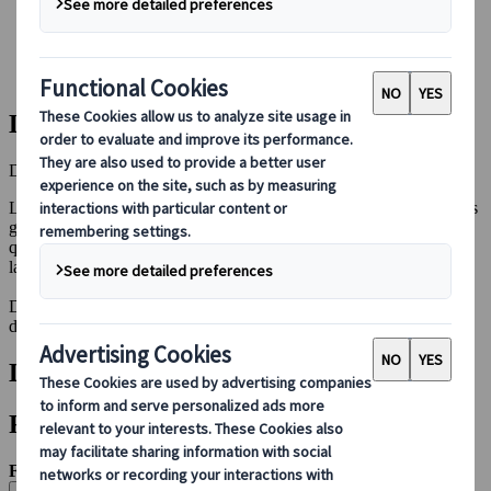
Réserver avec nous
Japan Rail Pass
Hébergement
Consultation en ligne
Les incontournables du Japon
Découvrez le meilleur du Japon - sites phares et trésors cachés
Le Japon est un pays de contrastes où cohabitent l'effervescence des
grandes villes et la sérénité des temples et paysages naturels. Des
quartiers historiques de Kyoto aux néons de Tokyo, en passant par
la beauté paisible d'Hokkaido, les possibilités sont infinies.
Dans cette section, laissez-vous émerveiller par les incontournables
du Japon : des plus connus aux plus confidentiels.
Découvrez nos derniers articles
Filtres
Filtrer par :