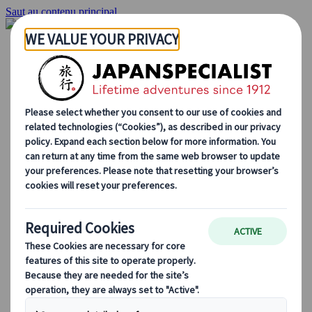
Saut au contenu principal
Accueil
Voyages
Circuits individuels
Circuits en groupe
Circuits autotours
Excursions
Voyages de groupe sur mesure
Japan Rail Pass
Découvrez notre travail
Qui sommes-nous ?
Notre équipe
Rejoignez notre équipe
Blog
Le Japon au fil des saisons
Les incontournables du Japon
La culture japonaise
La gastronomie japonaise
Explorer le Japon en train
Questions fréquentes
Informations utiles
Règles du savoir-vivre au Japon
Conduire au Japon