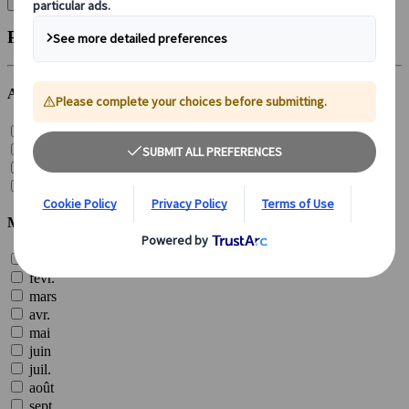
Effacer tout
Publié
Année
2026 (
19
)
2025 (
16
)
2024 (
6
)
2023 (
6
)
Mois
janv.
févr.
mars
avr.
mai
juin
juil.
août
sept.