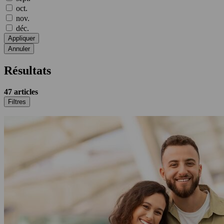
oct.
nov.
déc.
Appliquer
Annuler
Résultats
47
articles
Filtres