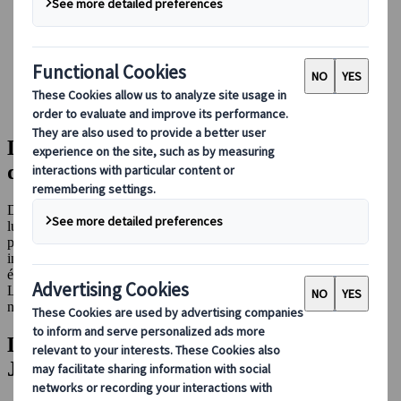
Réserver avec nous
Japan Rail Pass
Hébergement
Consultation en ligne
Japanspecialist
Destinations
Le Japon, terre de contrastes et
d’émerveillement
Des sommets enneigés des Alpes japonaises aux forêts tropicales
luxuriantes des îles du sud, le Japon dévoile une diversité de
paysages à couper le souffle. Aventure, découverte, expériences
inoubliables : ici, chaque voyageur trouve son propre
émerveillement.
Laissez-vous surprendre par un pays où chaque région révèle un
nouveau trésor. Prêt à explorer le Japon sous toutes ses facettes ?
Les destinations incontournables au
Japon