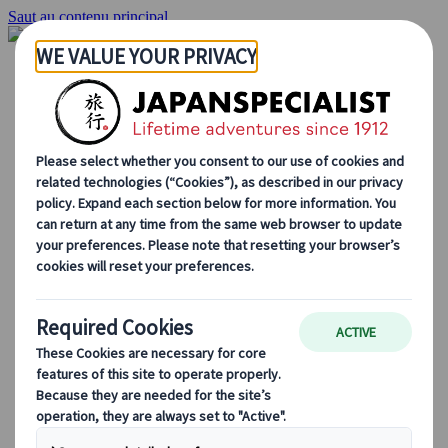
Saut au contenu principal
Accueil
Voyages
Circuits individuels
Circuits en groupe
Circuits autotours
Excursions
Voyages de groupe sur mesure
Japan Rail Pass
Découvrez notre travail
Qui sommes-nous ?
Notre équipe
Rejoignez notre équipe
Blog
Le Japon au fil des saisons
Les incontournables du Japon
La culture japonaise
La gastronomie japonaise
Explorer le Japon en train
Questions fréquentes
Informations utiles
Règles du savoir-vivre au Japon
Conduire au Japon