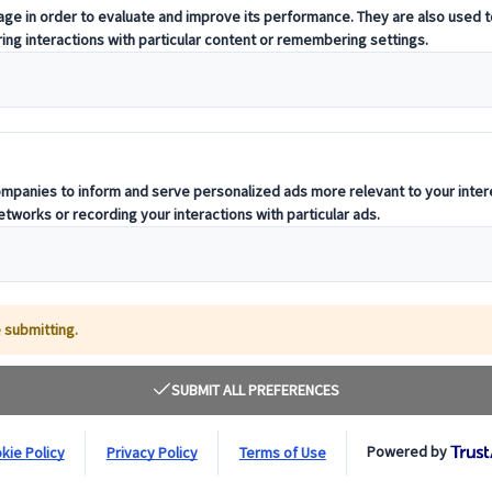
ons
es, en passant par la majesté des montagnes japonaises : explorez des s
zons ? Nous proposons également des destinations incontournables à l’i
 le voyage qui vous ressemble.