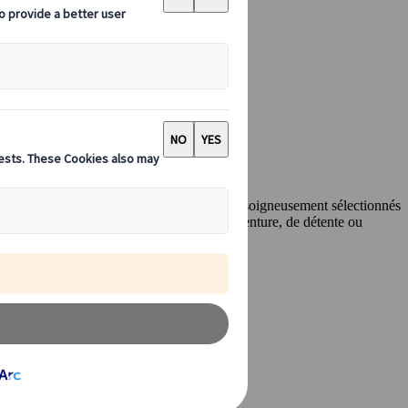
ites emblématiques et des trésors méconnuus soigneusement sélectionnés
nternational. Que vous soyez en quête d'aventure, de détente ou