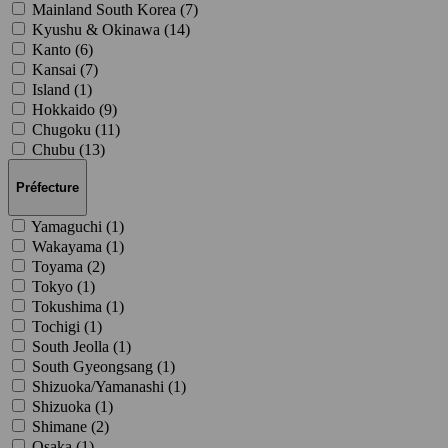
Mainland South Korea (
7
)
Kyushu & Okinawa (
14
)
Kanto (
6
)
Kansai (
7
)
Island (
1
)
Hokkaido (
9
)
Chugoku (
11
)
Chubu (
13
)
Préfecture
Yamaguchi (
1
)
Wakayama (
1
)
Toyama (
2
)
Tokyo (
1
)
Tokushima (
1
)
Tochigi (
1
)
South Jeolla (
1
)
South Gyeongsang (
1
)
Shizuoka/Yamanashi (
1
)
Shizuoka (
1
)
Shimane (
2
)
Osaka (
1
)