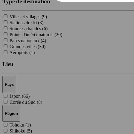
Type de destination
Villes et villages (
9
)
Stations de ski (
3
)
Sources chaudes (
6
)
Points d'intérêt naturels (
20
)
Parcs nationaux (
4
)
Grandes villes (
30
)
Aéroports (
1
)
Lieu
Pays
Japon (
66
)
Corée du Sud (
8
)
Région
Tohoku (
1
)
Shikoku (
5
)