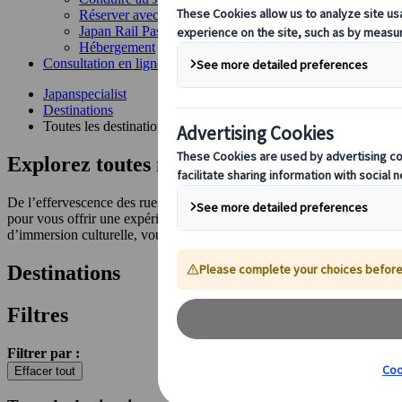
Réserver avec nous
Japan Rail Pass
Hébergement
Consultation en ligne
Japanspecialist
Destinations
Toutes les destinations
Explorez toutes nos destinations et attracti
De l’effervescence des rues de Tokyo à la sérénité des villes thermal
pour vous offrir une expérience unique. Vous rêvez d’élargir vos hori
d’immersion culturelle, vous trouverez ici l’inspiration pour façonner
Destinations
Filtres
Filtrer par :
Effacer tout