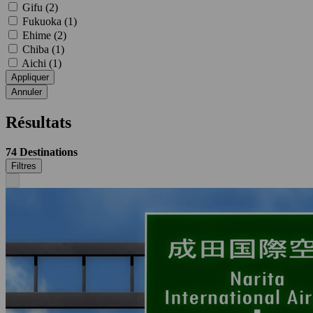
Gifu (
2
)
Fukuoka (
1
)
Ehime (
2
)
Chiba (
1
)
Aichi (
1
)
Appliquer
Annuler
Résultats
74
Destinations
Filtres