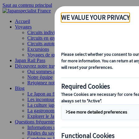
Saut au contenu principal
Accueil
Voyages
Circuits individuels
Circuits en groupe
Circuits autotours
Excursions
Voyages de groupe sur mesure
Japan Rail Pass
Découvrez notre travail
Qui sommes-nous ?
Notre équipe
Rejoignez notre équipe
Blog
Le Japon au fil des saisons
Les incontournables du Japon
La culture japonaise
La gastronomie japonaise
Explorer le Japon en train
Questions fréquentes
Informations utiles
Règles du savoir-vivre au Japon
Conduire au Japon