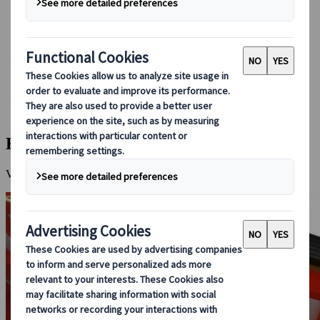
Réserver avec nous
Japan Rail Pass
Hébergement
Consultation en ligne
Japanspecialist
Destinations
Toutes les destinations
Kobe
Kobe
Ville cosmopolite célèbre pour son bœuf et son port.