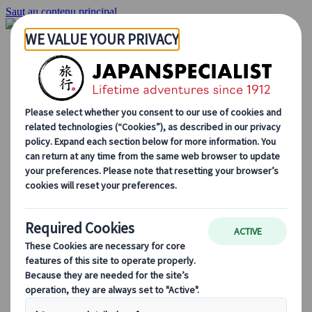
Saut au contenu principal
Accueil
Voyages
Circuits individuels
Circuits en groupe
Circuits autotours
Excursions
Voyages de groupe sur mesure
Japan Rail Pass
Découvrez notre travail
Qui sommes-nous ?
Notre équipe
Rejoignez notre équipe
Blog
Le Japon au fil des saisons
Les incontournables du Japon
La culture japonaise
La gastronomie japonaise
Explorer le Japon en train
Questions fréquentes
Informations utiles
Règles du savoir-vivre au Japon
Conduire au Japon