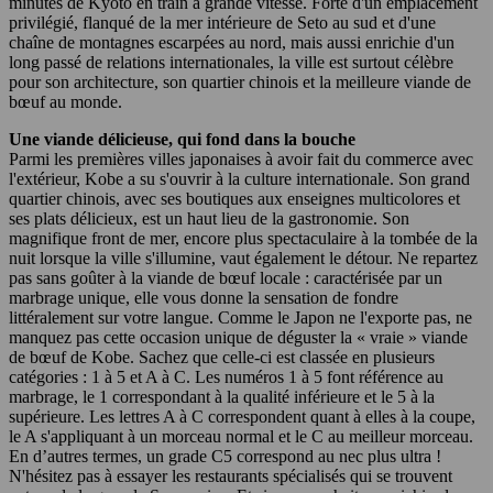
minutes de Kyoto en train à grande vitesse. Forte d'un emplacement
privilégié, flanqué de la mer intérieure de Seto au sud et d'une
chaîne de montagnes escarpées au nord, mais aussi enrichie d'un
long passé de relations internationales, la ville est surtout célèbre
pour son architecture, son quartier chinois et la meilleure viande de
bœuf au monde.
Une viande délicieuse, qui fond dans la bouche
Parmi les premières villes japonaises à avoir fait du commerce avec
l'extérieur, Kobe a su s'ouvrir à la culture internationale. Son grand
quartier chinois, avec ses boutiques aux enseignes multicolores et
ses plats délicieux, est un haut lieu de la gastronomie. Son
magnifique front de mer, encore plus spectaculaire à la tombée de la
nuit lorsque la ville s'illumine, vaut également le détour. Ne repartez
pas sans goûter à la viande de bœuf locale : caractérisée par un
marbrage unique, elle vous donne la sensation de fondre
littéralement sur votre langue. Comme le Japon ne l'exporte pas, ne
manquez pas cette occasion unique de déguster la « vraie » viande
de bœuf de Kobe. Sachez que celle-ci est classée en plusieurs
catégories : 1 à 5 et A à C. Les numéros 1 à 5 font référence au
marbrage, le 1 correspondant à la qualité inférieure et le 5 à la
supérieure. Les lettres A à C correspondent quant à elles à la coupe,
le A s'appliquant à un morceau normal et le C au meilleur morceau.
En d’autres termes, un grade C5 correspond au nec plus ultra !
N'hésitez pas à essayer les restaurants spécialisés qui se trouvent