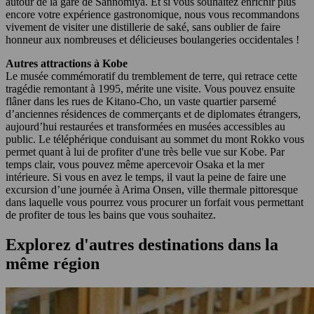
autour de la gare de Sannomiya. Et si vous souhaitez enrichir plus
encore votre expérience gastronomique, nous vous recommandons
vivement de visiter une distillerie de saké, sans oublier de faire
honneur aux nombreuses et délicieuses boulangeries occidentales !
Autres attractions à Kobe
Le musée commémoratif du tremblement de terre, qui retrace cette
tragédie remontant à 1995, mérite une visite. Vous pouvez ensuite
flâner dans les rues de Kitano-Cho, un vaste quartier parsemé
d’anciennes résidences de commerçants et de diplomates étrangers,
aujourd’hui restaurées et transformées en musées accessibles au
public. Le téléphérique conduisant au sommet du mont Rokko vous
permet quant à lui de profiter d'une très belle vue sur Kobe. Par
temps clair, vous pouvez même apercevoir Osaka et la mer
intérieure. Si vous en avez le temps, il vaut la peine de faire une
excursion d’une journée à Arima Onsen, ville thermale pittoresque
dans laquelle vous pourrez vous procurer un forfait vous permettant
de profiter de tous les bains que vous souhaitez.
Explorez d'autres destinations dans la
même région