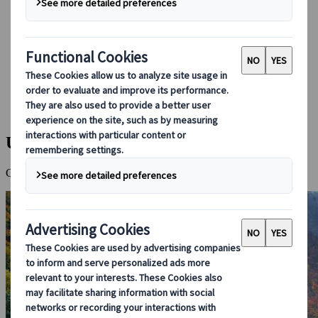
Réserver avec nous
Japan Rail Pass
Hébergement
Consultation en ligne
Japanspecialist
Destinations
Toutes les destinations
Unazuki Onsen
Unazuki Onsen
Charmante station thermale aux portes des gorges de Kurobe.