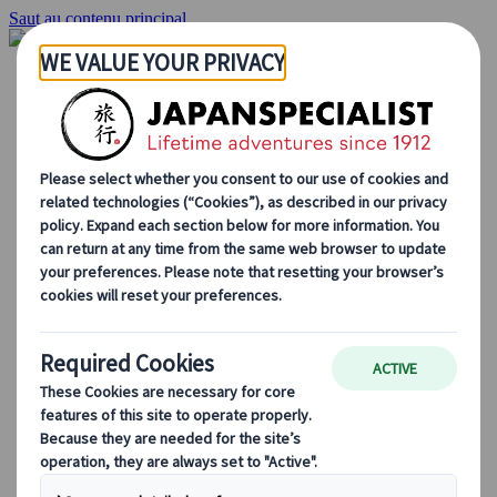
Saut au contenu principal
Accueil
Voyages
Circuits individuels
Circuits en groupe
Circuits autotours
Excursions
Voyages de groupe sur mesure
Japan Rail Pass
Découvrez notre travail
Qui sommes-nous ?
Notre équipe
Rejoignez notre équipe
Blog
Le Japon au fil des saisons
Les incontournables du Japon
La culture japonaise
La gastronomie japonaise
Explorer le Japon en train
Questions fréquentes
Informations utiles
Règles du savoir-vivre au Japon
Conduire au Japon