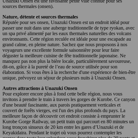
Unazuki Onsen est une ravissante petite ville connue pour ses
sources thermales (onsen).
Nature, détente et sources thermales
Réputée pour ses onsen, Unazuki Onsen est un endroit idéal pour
passer une nuit dans une auberge traditionnelle de type ryokan, avec
un spa privé alimenté par les eaux thermales naturelles des volcans
environnants. Cette région reculée est idéale pour une escapade au
grand calme, en pleine nature. Sachez que nous proposons à nos
voyageurs une excellente formule saisonnière pour leur faire
déguster la meilleure cuisine de fête traditionnelle japonaise. Ne
manquez pas non plus la bière locale, particulièrement savoureuse,
dit-on, grâce à la pureté de l’eau de source utilisée pour son
élaboration. Si vous êtes à la recherche d'une expérience de bien-être
unique, prévoyez un séjour de plusieurs nuits à Unazuki Onsen.
Autres attractions à Unazuki Onsen
Pour explorer encore plus à fond cette belle région, nous vous
invitons à prendre le train à travers les gorges de Kurobe. Ce canyon
d'une beauté fascinante, aux parois pratiquement verticales et
couvert de forêts vierges, est l'un des plus profonds du pays. La
meilleure façon de découvrir cet endroit consiste à emprunter le
Kurobe Gorge Railway, un petit train qui parcourt en 80 minutes un
long tronçon sinueux de 20 km entre les gares d’Unazuki et de
Keyakidaira. Pendant le trajet où vous pourrez contempler les