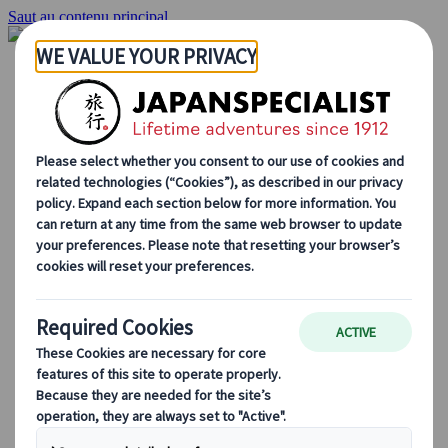
Saut au contenu principal
Accueil
Voyages
Circuits individuels
Circuits en groupe
Circuits autotours
Excursions
Voyages de groupe sur mesure
Japan Rail Pass
Découvrez notre travail
Qui sommes-nous ?
Notre équipe
Rejoignez notre équipe
Blog
Le Japon au fil des saisons
Les incontournables du Japon
La culture japonaise
La gastronomie japonaise
Explorer le Japon en train
Questions fréquentes
Informations utiles
Règles du savoir-vivre au Japon
Conduire au Japon