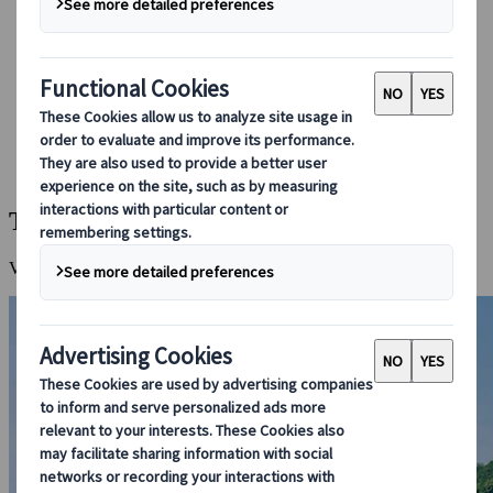
Réserver avec nous
Japan Rail Pass
Hébergement
Consultation en ligne
Japanspecialist
Destinations
Toutes les destinations
Tomonoura
Tomonoura
Ville portuaire historique et célèbre décor de cinéma.