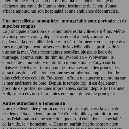
intérieure de Seto, au sud de Fukuyama. Cet ancien village de
pêcheurs imprégné de l’atmosphère fascinante du Japon d'antan
affiche aujourd'hui son hospitalité et une ambiance décontractée.
Une merveilleuse atmosphère, une agréable zone portuaire et de
superbes temples
La principale attraction de Tomonoura est la ville elle-même. Même
si vous pouvez vous y déplacer aisément à pied, vous aurez
également la possibilité de louer un vélo. Promenez-vous au gré des
rues magnifiquement préservées de la vieille ville et profitez de la
vue sur la mer. Vous reconnaîtrez peut-être plusieurs lieux de
tournage, comme celui du film hollywoodien « Wolverine : le
Combat de l'immortel » ou du film d’animation « Ponyo sur la
falaise » de Miyazaki. Le phare de Joyato est une des principales
attractions de la ville, tout comme ses nombreux temples, dont le
plus célèbre est celui de Fukuzenji, offrant un superbe panorama sur
la mer intérieure de Seto. Depuis le temple Ioji, il est également
possible de profiter de vues imprenables, surtout depuis le Taishiden
Hall, situé à environ 15 minutes en amont du temple principal.
Autres attractions à Tomonoura
Une excellente idée pour occuper un jour de pluie est la visite de la
résidence Ota, ancienne propriété d'une famille ayant fait fortune
dans l'élaboration d'une sorte de liqueur qui était alors la spécialité
de la ville, le « homeishu ». Dans un parfait état de conservation,