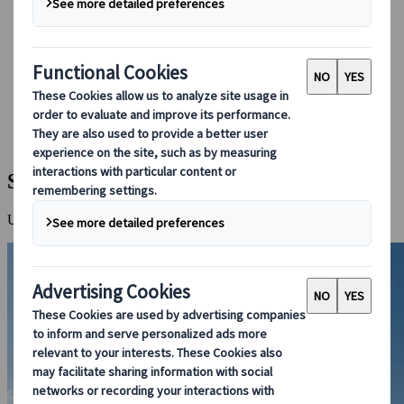
Réserver avec nous
Japan Rail Pass
Hébergement
Consultation en ligne
Japanspecialist
Destinations
Toutes les destinations
Shimanami Kaido
Shimanami Kaido
Une piste cyclable spectaculaire le long de la mer intérieure