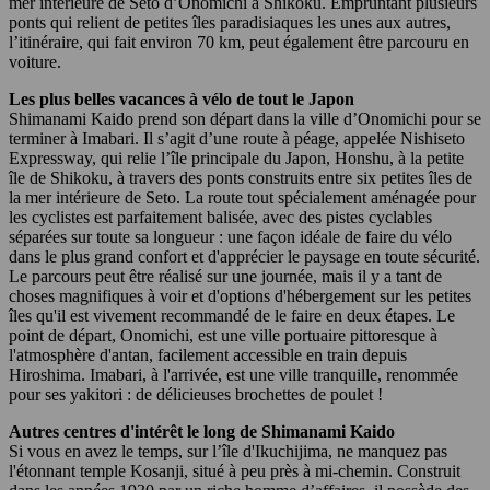
mer intérieure de Seto d’Onomichi à Shikoku. Empruntant plusieurs
ponts qui relient de petites îles paradisiaques les unes aux autres,
l’itinéraire, qui fait environ 70 km, peut également être parcouru en
voiture.
Les plus belles vacances à vélo de tout le Japon
Shimanami Kaido prend son départ dans la ville d’Onomichi pour se
terminer à Imabari. Il s’agit d’une route à péage, appelée Nishiseto
Expressway, qui relie l’île principale du Japon, Honshu, à la petite
île de Shikoku, à travers des ponts construits entre six petites îles de
la mer intérieure de Seto. La route tout spécialement aménagée pour
les cyclistes est parfaitement balisée, avec des pistes cyclables
séparées sur toute sa longueur : une façon idéale de faire du vélo
dans le plus grand confort et d'apprécier le paysage en toute sécurité.
Le parcours peut être réalisé sur une journée, mais il y a tant de
choses magnifiques à voir et d'options d'hébergement sur les petites
îles qu'il est vivement recommandé de le faire en deux étapes. Le
point de départ, Onomichi, est une ville portuaire pittoresque à
l'atmosphère d'antan, facilement accessible en train depuis
Hiroshima. Imabari, à l'arrivée, est une ville tranquille, renommée
pour ses yakitori : de délicieuses brochettes de poulet !
Autres centres d'intérêt le long de Shimanami Kaido
Si vous en avez le temps, sur l’île d'Ikuchijima, ne manquez pas
l'étonnant temple Kosanji, situé à peu près à mi-chemin. Construit