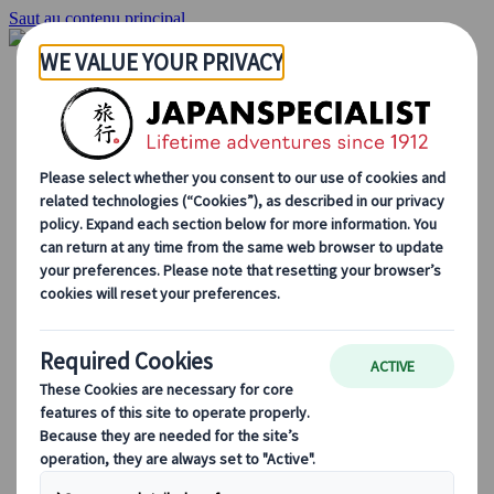
Saut au contenu principal
Accueil
Voyages
Circuits individuels
Circuits en groupe
Circuits autotours
Excursions
Voyages de groupe sur mesure
Japan Rail Pass
Découvrez notre travail
Qui sommes-nous ?
Notre équipe
Rejoignez notre équipe
Blog
Le Japon au fil des saisons
Les incontournables du Japon
La culture japonaise
La gastronomie japonaise
Explorer le Japon en train
Questions fréquentes
Informations utiles
Règles du savoir-vivre au Japon
Conduire au Japon