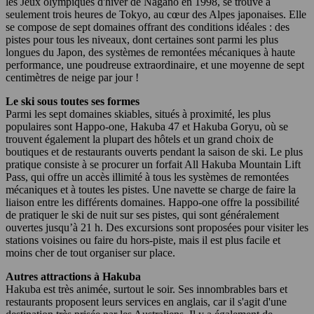
les Jeux olympiques d'hiver de Nagano en 1998, se trouve à
seulement trois heures de Tokyo, au cœur des Alpes japonaises. Elle
se compose de sept domaines offrant des conditions idéales : des
pistes pour tous les niveaux, dont certaines sont parmi les plus
longues du Japon, des systèmes de remontées mécaniques à haute
performance, une poudreuse extraordinaire, et une moyenne de sept
centimètres de neige par jour !
Le ski sous toutes ses formes
Parmi les sept domaines skiables, situés à proximité, les plus
populaires sont Happo-one, Hakuba 47 et Hakuba Goryu, où se
trouvent également la plupart des hôtels et un grand choix de
boutiques et de restaurants ouverts pendant la saison de ski. Le plus
pratique consiste à se procurer un forfait All Hakuba Mountain Lift
Pass, qui offre un accès illimité à tous les systèmes de remontées
mécaniques et à toutes les pistes. Une navette se charge de faire la
liaison entre les différents domaines. Happo-one offre la possibilité
de pratiquer le ski de nuit sur ses pistes, qui sont généralement
ouvertes jusqu’à 21 h. Des excursions sont proposées pour visiter les
stations voisines ou faire du hors-piste, mais il est plus facile et
moins cher de tout organiser sur place.
Autres attractions à Hakuba
Hakuba est très animée, surtout le soir. Ses innombrables bars et
restaurants proposent leurs services en anglais, car il s'agit d'une