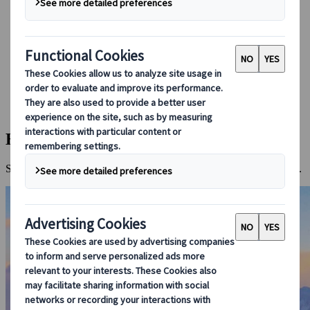
Réserver avec nous
Japan Rail Pass
Hébergement
Consultation en ligne
Japanspecialist
Destinations
Toutes les destinations
Hakuba
Hakuba
Station de sports d'hiver célèbre pour sa poudreuse et son ambiance.