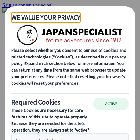
Saut au contenu principal
Accueil
Voyages
Circuits individuels
Circuits en groupe
Circuits autotours
Excursions
Voyages de groupe sur mesure
Japan Rail Pass
Découvrez notre travail
Qui sommes-nous ?
Notre équipe
Rejoignez notre équipe
Blog
Le Japon au fil des saisons
Les incontournables du Japon
La culture japonaise
La gastronomie japonaise
Explorer le Japon en train
Questions fréquentes
Informations utiles
Règles du savoir-vivre au Japon
Conduire au Japon