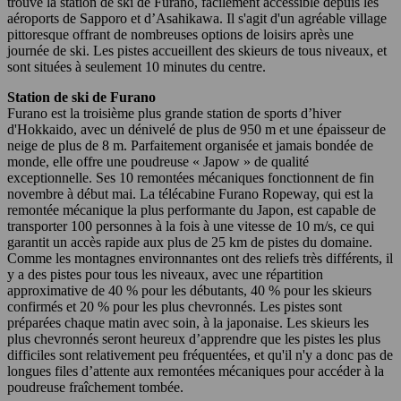
trouve la station de ski de Furano, facilement accessible depuis les
aéroports de Sapporo et d’Asahikawa. Il s'agit d'un agréable village
pittoresque offrant de nombreuses options de loisirs après une
journée de ski. Les pistes accueillent des skieurs de tous niveaux, et
sont situées à seulement 10 minutes du centre.
Station de ski de Furano
Furano est la troisième plus grande station de sports d’hiver
d'Hokkaido, avec un dénivelé de plus de 950 m et une épaisseur de
neige de plus de 8 m. Parfaitement organisée et jamais bondée de
monde, elle offre une poudreuse « Japow » de qualité
exceptionnelle. Ses 10 remontées mécaniques fonctionnent de fin
novembre à début mai. La télécabine Furano Ropeway, qui est la
remontée mécanique la plus performante du Japon, est capable de
transporter 100 personnes à la fois à une vitesse de 10 m/s, ce qui
garantit un accès rapide aux plus de 25 km de pistes du domaine.
Comme les montagnes environnantes ont des reliefs très différents, il
y a des pistes pour tous les niveaux, avec une répartition
approximative de 40 % pour les débutants, 40 % pour les skieurs
confirmés et 20 % pour les plus chevronnés. Les pistes sont
préparées chaque matin avec soin, à la japonaise. Les skieurs les
plus chevronnés seront heureux d’apprendre que les pistes les plus
difficiles sont relativement peu fréquentées, et qu'il n'y a donc pas de
longues files d’attente aux remontées mécaniques pour accéder à la
poudreuse fraîchement tombée.