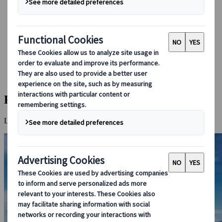
Réserver avec nous
Japan Rail Pass
Hébergement
Consultation en ligne
Japanspecialist
Destinations
Toutes les destinations
Furano
Furano
Le meilleur du ski dans le Japon traditionnel.