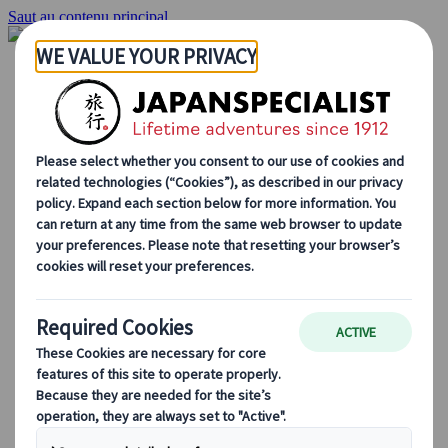
Saut au contenu principal
Accueil
Voyages
Circuits individuels
Circuits en groupe
Circuits autotours
Excursions
Voyages de groupe sur mesure
Japan Rail Pass
Découvrez notre travail
Qui sommes-nous ?
Notre équipe
Rejoignez notre équipe
Blog
Le Japon au fil des saisons
Les incontournables du Japon
La culture japonaise
La gastronomie japonaise
Explorer le Japon en train
Questions fréquentes
Informations utiles
Règles du savoir-vivre au Japon
Conduire au Japon