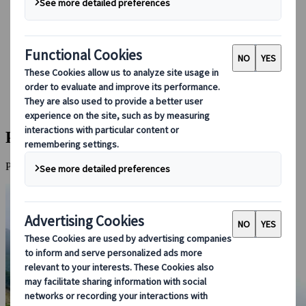
Réserver avec nous
Japan Rail Pass
Hébergement
Consultation en ligne
Japanspecialist
Destinations
Toutes les destinations
Parc national de Shikotsu-Toya
Parc national de Shikotsu-Toya
Paysages volcaniques, forêts et lacs dans l’ouest d’Hokkaido.