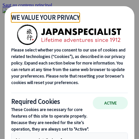
Saut au contenu principal
Accueil
Voyages
Circuits individuels
Circuits en groupe
Circuits autotours
Excursions
Voyages de groupe sur mesure
Japan Rail Pass
Découvrez notre travail
Qui sommes-nous ?
Notre équipe
Rejoignez notre équipe
Blog
Le Japon au fil des saisons
Les incontournables du Japon
La culture japonaise
La gastronomie japonaise
Explorer le Japon en train
Questions fréquentes
Informations utiles
Règles du savoir-vivre au Japon
Conduire au Japon