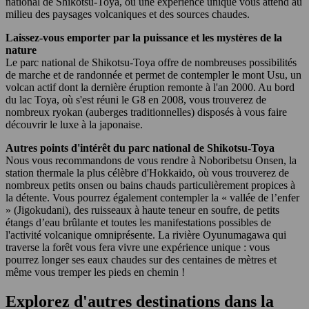
national de Shikotsu-Toya, où une expérience unique vous attend au
milieu des paysages volcaniques et des sources chaudes.
Laissez-vous emporter par la puissance et les mystères de la
nature
Le parc national de Shikotsu-Toya offre de nombreuses possibilités
de marche et de randonnée et permet de contempler le mont Usu, un
volcan actif dont la dernière éruption remonte à l'an 2000. Au bord
du lac Toya, où s'est réuni le G8 en 2008, vous trouverez de
nombreux ryokan (auberges traditionnelles) disposés à vous faire
découvrir le luxe à la japonaise.
Autres points d'intérêt du parc national de Shikotsu-Toya
Nous vous recommandons de vous rendre à Noboribetsu Onsen, la
station thermale la plus célèbre d'Hokkaido, où vous trouverez de
nombreux petits onsen ou bains chauds particulièrement propices à
la détente. Vous pourrez également contempler la « vallée de l’enfer
» (Jigokudani), des ruisseaux à haute teneur en soufre, de petits
étangs d’eau brûlante et toutes les manifestations possibles de
l'activité volcanique omniprésente. La rivière Oyunumagawa qui
traverse la forêt vous fera vivre une expérience unique : vous
pourrez longer ses eaux chaudes sur des centaines de mètres et
même vous tremper les pieds en chemin !
Explorez d'autres destinations dans la