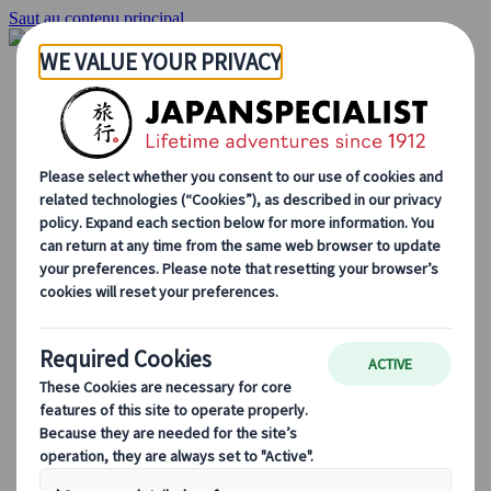
Saut au contenu principal
Accueil
Voyages
Circuits individuels
Circuits en groupe
Circuits autotours
Excursions
Voyages de groupe sur mesure
Japan Rail Pass
Découvrez notre travail
Qui sommes-nous ?
Notre équipe
Rejoignez notre équipe
Blog
Le Japon au fil des saisons
Les incontournables du Japon
La culture japonaise
La gastronomie japonaise
Explorer le Japon en train
Questions fréquentes
Informations utiles
Règles du savoir-vivre au Japon
Conduire au Japon