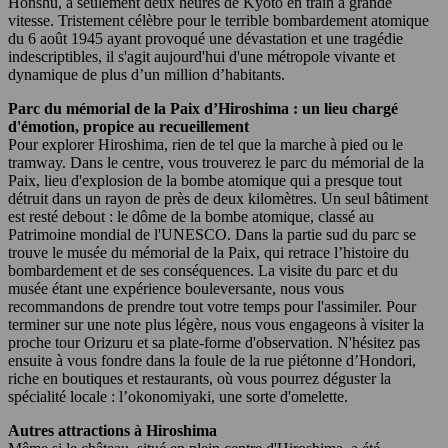
Honshu, à seulement deux heures de Kyoto en train à grande
vitesse. Tristement célèbre pour le terrible bombardement atomique
du 6 août 1945 ayant provoqué une dévastation et une tragédie
indescriptibles, il s'agit aujourd'hui d'une métropole vivante et
dynamique de plus d’un million d’habitants.
Parc du mémorial de la Paix d’Hiroshima : un lieu chargé
d'émotion, propice au recueillement
Pour explorer Hiroshima, rien de tel que la marche à pied ou le
tramway. Dans le centre, vous trouverez le parc du mémorial de la
Paix, lieu d'explosion de la bombe atomique qui a presque tout
détruit dans un rayon de près de deux kilomètres. Un seul bâtiment
est resté debout : le dôme de la bombe atomique, classé au
Patrimoine mondial de l'UNESCO. Dans la partie sud du parc se
trouve le musée du mémorial de la Paix, qui retrace l’histoire du
bombardement et de ses conséquences. La visite du parc et du
musée étant une expérience bouleversante, nous vous
recommandons de prendre tout votre temps pour l'assimiler. Pour
terminer sur une note plus légère, nous vous engageons à visiter la
proche tour Orizuru et sa plate-forme d'observation. N'hésitez pas
ensuite à vous fondre dans la foule de la rue piétonne d’Hondori,
riche en boutiques et restaurants, où vous pourrez déguster la
spécialité locale : l’okonomiyaki, une sorte d'omelette.
Autres attractions à Hiroshima