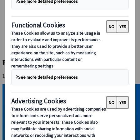
Réserver avec nous
Japan Rail Pass
Hébergement
Consultation en ligne
Japanspecialist
Destinations
Toutes les destinations
Hiroshima
Hiroshima
La ville qui s’est érigée en symbole de paix