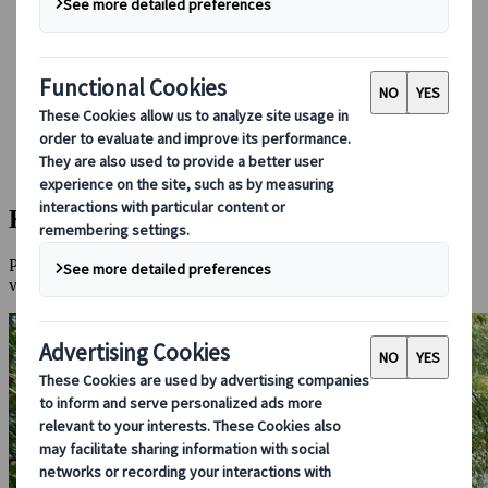
Réserver avec nous
Japan Rail Pass
Hébergement
Consultation en ligne
Japanspecialist
Destinations
Toutes les destinations
Kurokawa Onsen
Kurokawa Onsen
Plongez dans des sources chaudes nichées dans un paysage
volcanique.