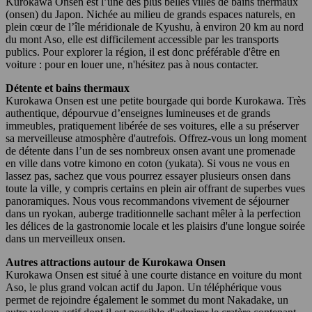
Kurokawa Onsen est l’une des plus belles villes de bains thermaux
(onsen) du Japon. Nichée au milieu de grands espaces naturels, en
plein cœur de l’île méridionale de Kyushu, à environ 20 km au nord
du mont Aso, elle est difficilement accessible par les transports
publics. Pour explorer la région, il est donc préférable d'être en
voiture : pour en louer une, n'hésitez pas à nous contacter.
Détente et bains thermaux
Kurokawa Onsen est une petite bourgade qui borde Kurokawa. Très
authentique, dépourvue d’enseignes lumineuses et de grands
immeubles, pratiquement libérée de ses voitures, elle a su préserver
sa merveilleuse atmosphère d'autrefois. Offrez-vous un long moment
de détente dans l’un de ses nombreux onsen avant une promenade
en ville dans votre kimono en coton (yukata). Si vous ne vous en
lassez pas, sachez que vous pourrez essayer plusieurs onsen dans
toute la ville, y compris certains en plein air offrant de superbes vues
panoramiques. Nous vous recommandons vivement de séjourner
dans un ryokan, auberge traditionnelle sachant mêler à la perfection
les délices de la gastronomie locale et les plaisirs d'une longue soirée
dans un merveilleux onsen.
Autres attractions autour de Kurokawa Onsen
Kurokawa Onsen est situé à une courte distance en voiture du mont
Aso, le plus grand volcan actif du Japon. Un téléphérique vous
permet de rejoindre également le sommet du mont Nakadake, un