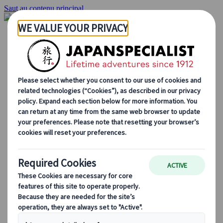
Saut au contenu principal
Accueil
Voyages
Circuits individuels
Circuits en groupe
Circuits autotours
Excursions
Voyages de groupe sur mesure
Japan Rail Pass
Découvrez notre travail
Qui sommes-nous ?
Notre équipe
Rejoignez notre équipe
Blog
Le Japon au fil des saisons
Les incontournables du Japon
La culture japonaise
La gastronomie japonaise
Explorer le Japon en train
Questions fréquentes
Informations utiles
Règles du savoir-vivre au Japon
Conduire au Japon