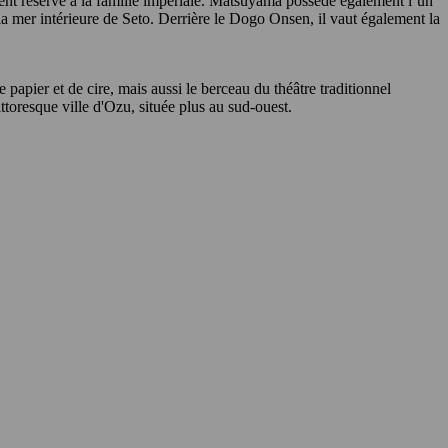
ement réservé à la famille impériale. Matsuyama possède également l’un
 la mer intérieure de Seto. Derrière le Dogo Onsen, il vaut également la
 papier et de cire, mais aussi le berceau du théâtre traditionnel
ttoresque ville d'Ozu, située plus au sud-ouest.