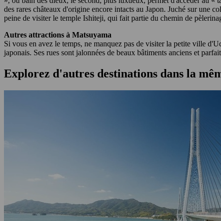
», ou bain des dieux, le second, plus luxueux, permet d'accéder au « t
des rares châteaux d'origine encore intacts au Japon. Juché sur une col
peine de visiter le temple Ishiteji, qui fait partie du chemin de pèleri
Autres attractions à Matsuyama
Si vous en avez le temps, ne manquez pas de visiter la petite ville d'Uc
japonais. Ses rues sont jalonnées de beaux bâtiments anciens et parfait
Explorez d'autres destinations dans la mê