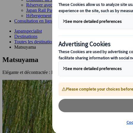
Réserver avec nous
Japan Rail Pass
Hébergement
Consultation en ligne
Japanspecialist
Destinations
Toutes les destinations
Matsuyama
Matsuyama
Elégante et décontractée : la plus grande ville de Shikoku