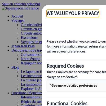
Saut au contenu principal
Accueil
Voyages
Circuits individuels
Circuits en groupe
Circuits autotours
Excursions
Voyages de groupe sur mesure
Japan Rail Pass
Découvrez notre travail
Qui sommes-nous ?
Notre équipe
Rejoignez notre équipe
Blog
Le Japon au fil des saisons
Les incontournables du Japon
La culture japonaise
La gastronomie japonaise
Explorer le Japon en train
Questions fréquentes
Informations utiles
Règles du savoir-vivre au Japon
Conduire au Japon