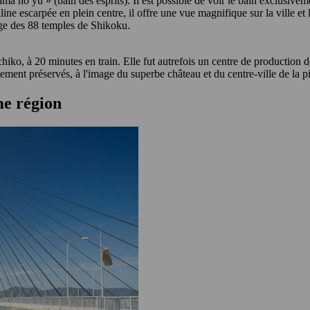
ama no yu » (bain des esprits). Il est possible de voir le bain exclusiv
line escarpée en plein centre, il offre une vue magnifique sur la ville et
nage des 88 temples de Shikoku.
hiko, à 20 minutes en train. Elle fut autrefois un centre de production de
ement préservés, à l'image du superbe château et du centre-ville de la pi
me région