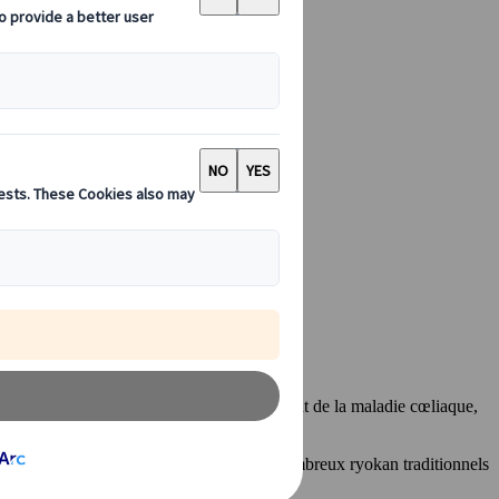
 lune de miel
onnel pouvant accommoder un voyageur atteint de la maladie cœliaque,
le pittoresque, en pleine nature, avec de nombreux ryokan traditionnels