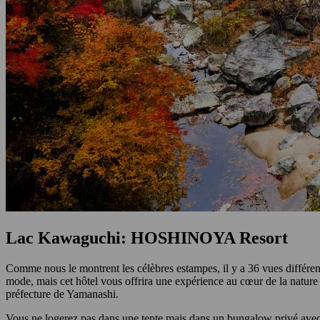
Lac Kawaguchi: HOSHINOYA Resort
Comme nous le montrent les célèbres estampes, il y a 36 vues différen
mode, mais cet hôtel vous offrira une expérience au cœur de la na
préfecture de Yamanashi.
Vous ne logerez pas dans une tente mais dans un bungalow privé avec t