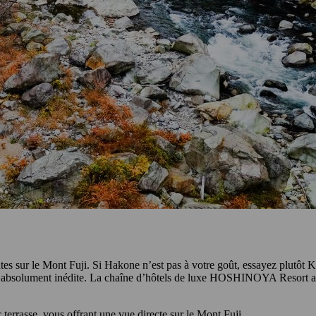
tes sur le Mont Fuji. Si Hakone n’est pas à votre goût, essayez plutôt K
ture absolument inédite. La chaîne d’hôtels de luxe HOSHINOYA Reso
errasse, vous offrant une vue directe sur le Mont Fuji.