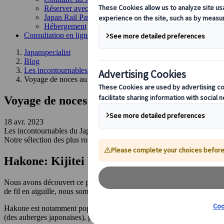
Réserver avec nous
Japan Rail Pass
Hébergement
Consultation en ligne
Japanspecialist
Blog
Les incontournables du Japon
Voyage de noces au Japon : les 5 endroits les plus romantiques 
Voyage de noces au Japon : les 5 endroits l
18 avr. 2023
Les incontournables du Japon
Notre sélection des plus romantiques et plus beaux endroits du Japon. 
Hakone: Kijitei Hoeiso
Nous avons découvert ce petit bijou qu’est le Kijitei Hoeiso de faço
de fil en aiguille, nous sommes tombés sur le Kijitei Hoeiso à Hakone
Hakone est notamment populaire pour sa vue sur le Mt Fuji, mais aussi 
(des auberges japonaises), proposant des chambres haut de gamme et 