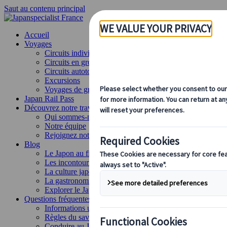
Saut au contenu principal
Accueil
Voyages
Circuits individuels
Circuits en groupe
Circuits autotours
Excursions
Voyages de groupe sur mesure
Japan Rail Pass
Découvrez notre travail
Qui sommes-nous ?
Notre équipe
Rejoignez notre équipe
Blog
Le Japon au fil des saisons
Les incontournables du Japon
La culture japonaise
La gastronomie japonaise
Explorer le Japon en train
Questions fréquentes
Informations utiles
Règles du savoir-vivre au Japon
Conduire au Japon