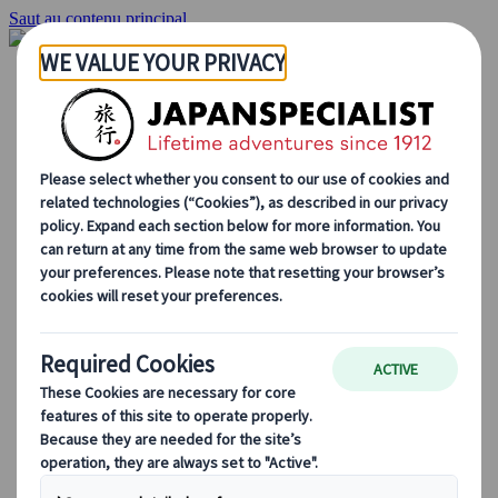
Saut au contenu principal
Accueil
Voyages
Circuits individuels
Circuits en groupe
Circuits autotours
Excursions
Voyages de groupe sur mesure
Japan Rail Pass
Découvrez notre travail
Qui sommes-nous ?
Notre équipe
Rejoignez notre équipe
Blog
Le Japon au fil des saisons
Les incontournables du Japon
La culture japonaise
La gastronomie japonaise
Explorer le Japon en train
Questions fréquentes
Informations utiles
Règles du savoir-vivre au Japon
Conduire au Japon