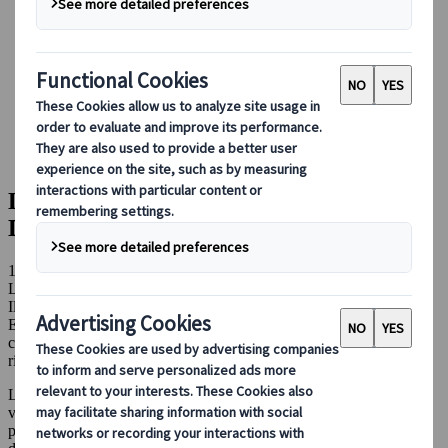
Réserver avec nous
Japan Rail Pass
Hébergement
Consultation en ligne
Japanspecialist
Blog
Les incontournables du Japon
La préfecture de Chiba, c’est plus que Disneyland !
La préfecture de Chiba, c’est plus que
Disneyland !
16 avr. 2024
Les incontournables du Japon
Il est rare que les visiteurs s’attardent dans la préfecture de Chiba.
En général, ils se limitent à l’aéroport de Narita ou à Disneyland, et
c’est bien dommage car cette région a beaucoup à offrir. Vous
risquez d’être surpris ! Voici la sélection de Japanspecialist.
La préfecture de
Chiba
n’arrive pas souvent en tête des listes de
visites ou d’activités à faire lors d’un voyage au Japon, malgré sa
proximité avec
Tokyo
. C’est pourtant l’endroit parfait pour