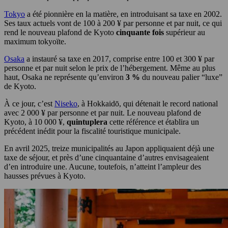
Tokyo
a été pionnière en la matière, en introduisant sa taxe en 2002.
Ses taux actuels vont de 100 à 200 ¥ par personne et par nuit, ce qui
rend le nouveau plafond de Kyoto
cinquante fois
supérieur au
maximum tokyoïte.
Osaka
a instauré sa taxe en 2017, comprise entre 100 et 300 ¥ par
personne et par nuit selon le prix de l’hébergement. Même au plus
haut, Osaka ne représente qu’environ
3 %
du nouveau palier “luxe”
de Kyoto.
À ce jour, c’est
Niseko
, à Hokkaidō, qui détenait le record national
avec 2 000 ¥ par personne et par nuit. Le nouveau plafond de
Kyoto, à 10 000 ¥,
quintuplera
cette référence et établira un
précédent inédit pour la fiscalité touristique municipale.
En avril 2025, treize municipalités au Japon appliquaient déjà une
taxe de séjour, et près d’une cinquantaine d’autres envisageaient
d’en introduire une. Aucune, toutefois, n’atteint l’ampleur des
hausses prévues à Kyoto.