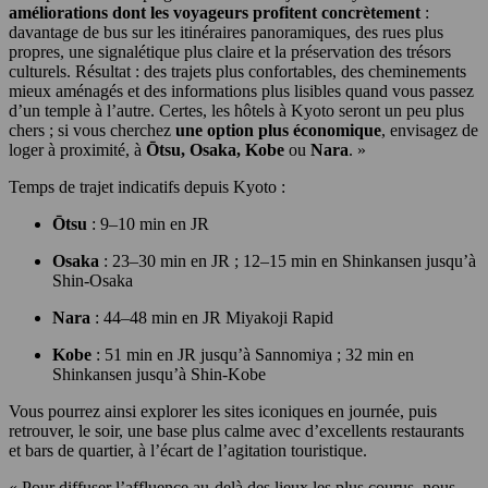
améliorations dont les voyageurs profitent concrètement
:
davantage de bus sur les itinéraires panoramiques, des rues plus
propres, une signalétique plus claire et la préservation des trésors
culturels. Résultat : des trajets plus confortables, des cheminements
mieux aménagés et des informations plus lisibles quand vous passez
d’un temple à l’autre. Certes, les hôtels à Kyoto seront un peu plus
chers ; si vous cherchez
une option plus économique
, envisagez de
loger à proximité, à
Ōtsu, Osaka, Kobe
ou
Nara
. »
Temps de trajet indicatifs depuis Kyoto :
Ōtsu
: 9–10 min en JR
Osaka
: 23–30 min en JR ; 12–15 min en Shinkansen jusqu’à
Shin-Osaka
Nara
: 44–48 min en JR Miyakoji Rapid
Kobe
: 51 min en JR jusqu’à Sannomiya ; 32 min en
Shinkansen jusqu’à Shin-Kobe
Vous pourrez ainsi explorer les sites iconiques en journée, puis
retrouver, le soir, une base plus calme avec d’excellents restaurants
et bars de quartier, à l’écart de l’agitation touristique.
« Pour diffuser l’affluence au-delà des lieux les plus courus, nous