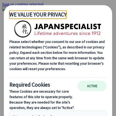
Saut au contenu principal
Accueil
Voyages
Circuits individuels
Circuits en groupe
Circuits autotours
Excursions
Voyages de groupe sur mesure
Japan Rail Pass
Découvrez notre travail
Qui sommes-nous ?
Notre équipe
Rejoignez notre équipe
Blog
Le Japon au fil des saisons
Les incontournables du Japon
La culture japonaise
La gastronomie japonaise
Explorer le Japon en train
Questions fréquentes
Informations utiles
Règles du savoir-vivre au Japon
Conduire au Japon