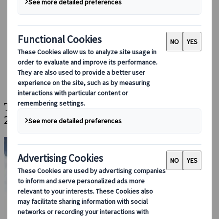
Réserver avec nous
Japan Rail Pass
Hébergement
Consultation en ligne
Japanspecialist
Blog
Les incontournables du Japon
Taxe de séjour à Kyoto : ce qui change en 2026, qui paie et
comment économiser
Taxe de séjour à Kyoto : ce qui change en
2026, qui paie et comment économiser