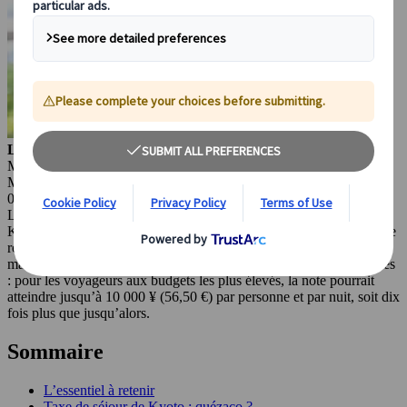
Lorenzo Pilastri
Marketing Manager
Madrid, Espagne
03 juin 2026 (Mis à jour)
Les incontournables du Japon
Kyoto, ancienne capitale du Japon, s’apprête à mener la plus grande
refonte de la taxe de séjour de l’histoire du pays. À compter du 1ᵉʳ
mars 2026, les visiteurs feront face à des tarifs nettement plus élevés
: pour les voyageurs aux budgets les plus élevés, la note pourrait
atteindre jusqu’à 10 000 ¥ (56,50 €) par personne et par nuit, soit dix
fois plus que jusqu’alors.
Sommaire
L’essentiel à retenir
Taxe de séjour de Kyoto : quézaco ?