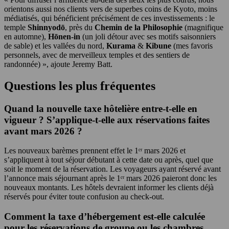
orientons aussi nos clients vers de superbes coins de Kyoto, moins
médiatisés, qui bénéficient précisément de ces investissements : le
temple
Shinnyodō
, près du
Chemin de la Philosophie
(magnifique
en automne),
Hōnen-in
(un joli détour avec ses motifs saisonniers
de sable) et les vallées du nord,
Kurama
&
Kibune
(mes favoris
personnels, avec de merveilleux temples et des sentiers de
randonnée) », ajoute Jeremy Batt.
Questions les plus fréquentes
Quand la nouvelle taxe hôtelière entre-t-elle en
vigueur ? S’applique-t-elle aux réservations faites
avant mars 2026 ?
Les nouveaux barèmes prennent effet le 1ᵉʳ mars 2026 et
s’appliquent à tout séjour débutant à cette date ou après, quel que
soit le moment de la réservation. Les voyageurs ayant réservé avant
l’annonce mais séjournant après le 1ᵉʳ mars 2026 paieront donc les
nouveaux montants. Les hôtels devraient informer les clients déjà
réservés pour éviter toute confusion au check-out.
Comment la taxe d’hébergement est-elle calculée
pour les réservations de groupe ou les chambres