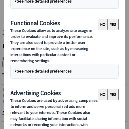
Réserver avec nous
Japan Rail Pass
Hébergement
Consultation en ligne
Japanspecialist | Resultats
Filtres
Filtrer par :
Effacer tout
Type de circuit
Circuit autotour (
4
)
Circuit en groupe (
5
)
Circuit individuel (
28
)
Mois de départ