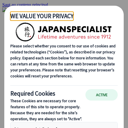
Saut au contenu principal
Accueil
Voyages
Circuits individuels
Circuits en groupe
Circuits autotours
Excursions
Voyages de groupe sur mesure
Japan Rail Pass
Découvrez notre travail
Qui sommes-nous ?
Notre équipe
Rejoignez notre équipe
Blog
Le Japon au fil des saisons
Les incontournables du Japon
La culture japonaise
La gastronomie japonaise
Explorer le Japon en train
Questions fréquentes
Informations utiles
Règles du savoir-vivre au Japon
Conduire au Japon