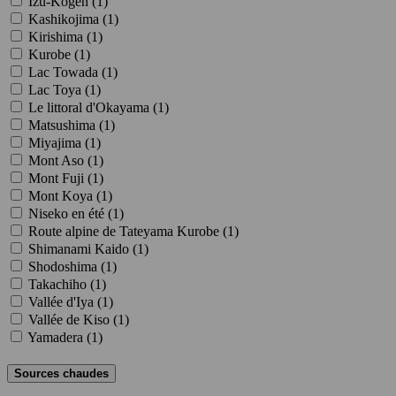
Izu-Kogen (
1
)
Kashikojima (
1
)
Kirishima (
1
)
Kurobe (
1
)
Lac Towada (
1
)
Lac Toya (
1
)
Le littoral d'Okayama (
1
)
Matsushima (
1
)
Miyajima (
1
)
Mont Aso (
1
)
Mont Fuji (
1
)
Mont Koya (
1
)
Niseko en été (
1
)
Route alpine de Tateyama Kurobe (
1
)
Shimanami Kaido (
1
)
Shodoshima (
1
)
Takachiho (
1
)
Vallée d'Iya (
1
)
Vallée de Kiso (
1
)
Yamadera (
1
)
Sources chaudes