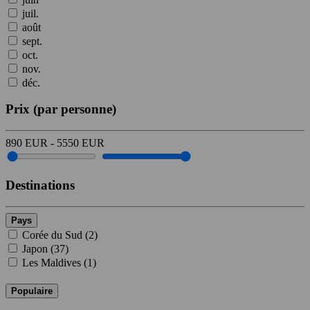
juil.
août
sept.
oct.
nov.
déc.
Prix
(par personne)
890
EUR
-
5550
EUR
Destinations
Pays
Corée du Sud (
2
)
Japon (
37
)
Les Maldives (
1
)
Populaire