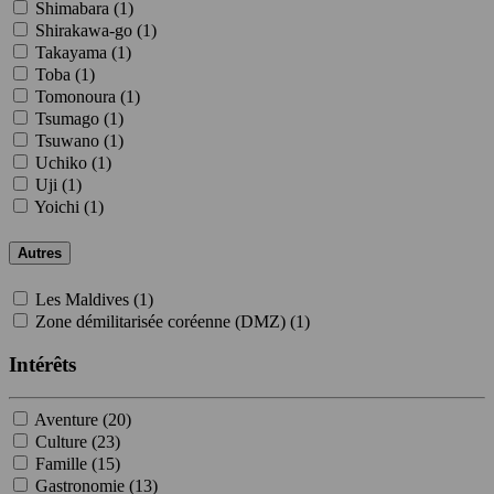
Shimabara (
1
)
Shirakawa-go (
1
)
Takayama (
1
)
Toba (
1
)
Tomonoura (
1
)
Tsumago (
1
)
Tsuwano (
1
)
Uchiko (
1
)
Uji (
1
)
Yoichi (
1
)
Autres
Les Maldives (
1
)
Zone démilitarisée coréenne (DMZ) (
1
)
Intérêts
Aventure (
20
)
Culture (
23
)
Famille (
15
)
Gastronomie (
13
)