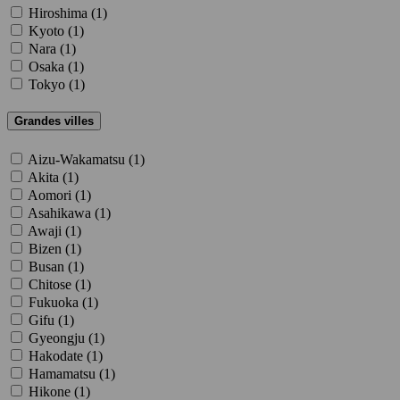
Hiroshima (
1
)
Kyoto (
1
)
Nara (
1
)
Osaka (
1
)
Tokyo (
1
)
Grandes villes
Aizu-Wakamatsu (
1
)
Akita (
1
)
Aomori (
1
)
Asahikawa (
1
)
Awaji (
1
)
Bizen (
1
)
Busan (
1
)
Chitose (
1
)
Fukuoka (
1
)
Gifu (
1
)
Gyeongju (
1
)
Hakodate (
1
)
Hamamatsu (
1
)
Hikone (
1
)