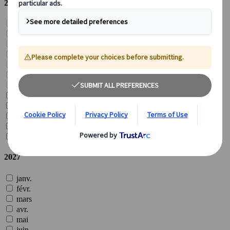
2026
janv.
févr.
mars
avr.
mai
juin
juil.
août
sept.
oct.
nov.
déc.
2027
janv.
févr.
mars
avr.
mai
juin