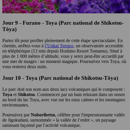
Jour 9 - Furano - Toya (Parc national de Shikotsu-
Tōya)
Partez tôt pour profiter pleinement de cette étape spectaculaire. En
chemin, arrêtez-vous à
l’Unkai Terrace
, un observatoire accessible
en téléphérique (13 min depuis Hoshino Resort Tomamu). Situé à
plus de 1 000 mètres d’altitude, vous y serez peut-être accueilli par
une mer de nuages : un moment magique. Poursuivez vers Toya, où
vous resterez deux nuits.
Jour 10 - Toya (Parc national de Shikotsu-Tōya)
Le parc doit son nom aux deux lacs volcaniques qui le composent :
Toya
et
Shikotsu
. Commencez par un bain relaxant dans un onsen
au bord du lac Toya, avec vue sur les eaux calmes et les montagnes
environnantes.
Poursuivez par
Noboribetsu
, célèbre pour l'impressionnante vallée
de Jigokudani, surnommée « la vallée de l’enfer », un paysage
saisissant façonné par l’activité volcanique.