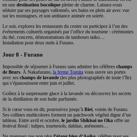
en une
destination bucolique
pleine de charme. Laissez-vous
séduire par ses paysages vallonnés, ses bains en plein air avec vue
sur les montagnes, et son ambiance animée en soirée.
Le soir, explorez les restaurants du centre ou participez à l’un des
événements culturels organisés par l’office du tourisme : cérémonies
du thé, concerts, démonstrations de tambours taiko…
Installation pour deux nuits à Furano.
Jour 8 - Furano
Impossible de séjourner à Furano sans admirer les célèbres
champs
de fleurs
. À Nakafurano,
la ferme Tomita
vous ouvre ses portes
avec ses
champs de lavande
(les plus photographiés de toute l’île)
qui s’épanouissent entre juin et juillet.
Goûtez à la surprenante glace à la lavande ou découvrez les secrets
de la distillation de son huile parfumée.
Si le cœur vous en dit, poursuivez jusqu’à
Biei
, voisin de Furano.
Ses collines multicolores forment un patchwork végétal digne d’un
tableau. Entre avril et octobre,
le jardin Shikisai no Oka
offre un
festival floral : tulipes, tournesols, dahlias, anémones…
Ne manquez pas non plus
l’étang bleu d’Aoike,
célèbre pour ses