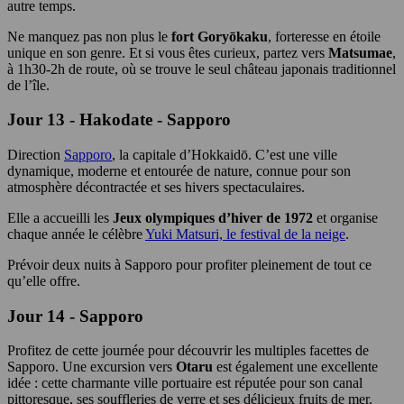
autre temps.
Ne manquez pas non plus le
fort Goryōkaku
, forteresse en étoile
unique en son genre. Et si vous êtes curieux, partez vers
Matsumae
,
à 1h30-2h de route, où se trouve le seul château japonais traditionnel
de l’île.
Jour 13 - Hakodate - Sapporo
Direction
Sapporo
, la capitale d’Hokkaidō. C’est une ville
dynamique, moderne et entourée de nature, connue pour son
atmosphère décontractée et ses hivers spectaculaires.
Elle a accueilli les
Jeux olympiques d’hiver de 1972
et organise
chaque année le célèbre
Yuki Matsuri, le festival de la neige
.
Prévoir deux nuits à Sapporo pour profiter pleinement de tout ce
qu’elle offre.
Jour 14 - Sapporo
Profitez de cette journée pour découvrir les multiples facettes de
Sapporo. Une excursion vers
Otaru
est également une excellente
idée : cette charmante ville portuaire est réputée pour son canal
pittoresque, ses souffleries de verre et ses délicieux fruits de mer.