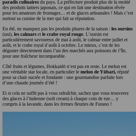
paradis culinaires
du pays. La préfecture produit plus de la moitié
des produits laitiers japonais, ce qui en fait une destination rêvée
pour les amateurs de fromages… et de glaces artisanales ! Mais c’est
surtout sa cuisine de la mer qui fait sa réputation.
En été, ne manquez pas les produits phares de la saison :
les oursins
(uni),
les calmars
et
le crabe royal rouge
. L’oursin est
particulièrement savoureux de mai à août, le calmar entre juillet et
août, et le crabe royal d’août à octobre. Le mieux, c’est de les
déguster directement dans l’un des marchés aux poissons de l’île,
pour une fraîcheur incomparable.
Côté fruits et légumes, Hokkaidō n’est pas en reste. Le melon est
une véritable star locale, en particulier le
melon de Yūbari,
réputé
pour sa chair sucrée et fondante : une gourmandise parfaite lors
d’une chaude journée d’été !
Et si cela ne suffit pas à vous rafraîchir, sachez que vous trouverez
des glaces à l’italienne (soft cream) à chaque coin de rue… y
compris à la lavande, dans les fermes fleuries de Furano !