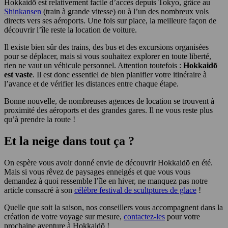
Hokkaidō est relativement facile d’accès depuis Tokyo, grâce au
Shinkansen
(train à grande vitesse) ou à l’un des nombreux vols
directs vers ses aéroports. Une fois sur place, la meilleure façon de
découvrir l’île reste la location de voiture.
Il existe bien sûr des trains, des bus et des excursions organisées
pour se déplacer, mais si vous souhaitez explorer en toute liberté,
rien ne vaut un véhicule personnel. Attention toutefois :
Hokkaidō
est vaste
. Il est donc essentiel de bien planifier votre itinéraire à
l’avance et de vérifier les distances entre chaque étape.
Bonne nouvelle, de nombreuses agences de location se trouvent à
proximité des aéroports et des grandes gares. Il ne vous reste plus
qu’à prendre la route !
Et la neige dans tout ça ?
On espère vous avoir donné envie de découvrir Hokkaidō en été.
Mais si vous rêvez de paysages enneigés et que vous vous
demandez à quoi ressemble l’île en hiver, ne manquez pas notre
article consacré à son
célèbre festival de scultptures de glace
!
Quelle que soit la saison, nos conseillers vous accompagnent dans la
création de votre voyage sur mesure,
contactez-les
pour votre
prochaine aventure à Hokkaidō !