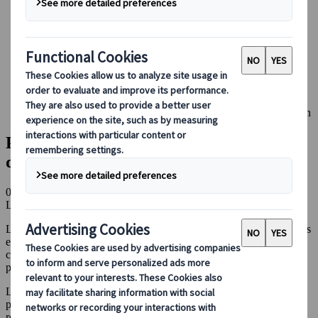
Réserver avec nous
Japan Rail Pass
Hébergement
Consultation en ligne
Japanspecialist
Blog
Le Japon au fil des saisons
Pourquoi Hokkaidō est la meilleure destination d’été au Japon
Pourquoi Hokkaidō est la meilleure
destination d’été au Japon
08 juil. 2025
Le Japon au fil des saisons
Lorsqu’on pense à Hokkaidō, ce sont souvent les paysages enneigés
et le froid hivernal auxquels on pense en premier. Et c’est justement
ce climat plus frais qui en fait une destination idéale pour profiter
pleinement de l’été au Japon !
L’été au Japon, notamment en juillet et août, peut être
particulièrement éprouvant sur l’île principale d’Honshu et dans les
régions du sud. Les températures dépassent souvent les 30°C, avec