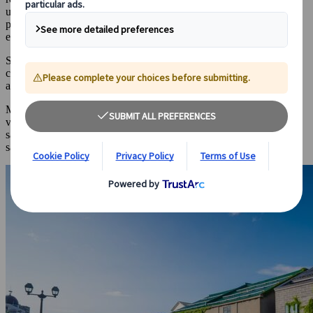
un taux d’humidité avoisinant les 80 % dès juillet. En clair, on a
parfois l’impression de vivre dans un hammam… ! Pas idéal pour
explorer confortablement le pays du Soleil Levant.
Si vous envisagez un voyage au Japon en été, Hokkaidō et son
climat plus doux pourraient donc représenter une alternative plus
agréable.
Mais ce n’est pas seulement pour sa fraîcheur que l’île attire les
voyageurs : entre paysages fascinants et spécialités estivales
savoureuses, Hokkaidō a bien des trésors à offrir pendant la belle
saison. Voici un aperçu de ce qui vous attend.