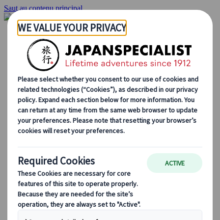
Saut au contenu principal
Accueil
Voyages
Circuits individuels
Circuits en groupe
Circuits autotours
Excursions
Voyages de groupe sur mesure
Japan Rail Pass
Découvrez notre travail
Qui sommes-nous ?
Notre équipe
Rejoignez notre équipe
Blog
Le Japon au fil des saisons
Les incontournables du Japon
La culture japonaise
La gastronomie japonaise
Explorer le Japon en train
Questions fréquentes
Informations utiles
Règles du savoir-vivre au Japon
Conduire au Japon