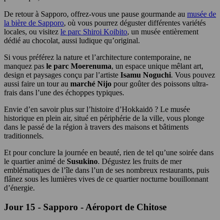
De retour à Sapporo, offrez-vous une pause gourmande au
musée de
la bière de Sapporo
, où vous pourrez déguster différentes variétés
locales, ou visitez
le parc Shiroi Koibito
, un musée entièrement
dédié au chocolat, aussi ludique qu’original.
Si vous préférez la nature et l’architecture contemporaine, ne
manquez pas
le parc Moerenuma
, un espace unique mêlant art,
design et paysages conçu par l’artiste
Isamu Noguchi
. Vous pouvez
aussi faire un tour au
marché Nijo
pour goûter des poissons ultra-
frais dans l’une des échoppes typiques.
Envie d’en savoir plus sur l’histoire d’Hokkaidō ? Le musée
historique en plein air, situé en périphérie de la ville, vous plonge
dans le passé de la région à travers des maisons et bâtiments
traditionnels.
Et pour conclure la journée en beauté, rien de tel qu’une soirée dans
le quartier animé de
Susukino
. Dégustez les fruits de mer
emblématiques de l’île dans l’un de ses nombreux restaurants, puis
flânez sous les lumières vives de ce quartier nocturne bouillonnant
d’énergie.
Jour 15 - Sapporo - Aéroport de Chitose