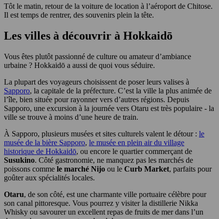
Tôt le matin, retour de la voiture de location à l’aéroport de Chitose.
Il est temps de rentrer, des souvenirs plein la tête.
Les villes à découvrir à Hokkaidō
Vous êtes plutôt passionné de culture ou amateur d’ambiance
urbaine ? Hokkaidō a aussi de quoi vous séduire.
La plupart des voyageurs choisissent de poser leurs valises à
Sapporo
, la capitale de la préfecture. C’est la ville la plus animée de
l’île, bien située pour rayonner vers d’autres régions. Depuis
Sapporo, une excursion à la journée vers Otaru est très populaire - la
ville se trouve à moins d’une heure de train.
À Sapporo, plusieurs musées et sites culturels valent le détour :
le
musée de la bière Sapporo
,
le musée en plein air du village
historique de Hokkaidō
, ou encore le quartier commerçant de
Susukino
. Côté gastronomie, ne manquez pas les marchés de
poissons comme
le marché Nijo
ou le
Curb Market
, parfaits pour
goûter aux spécialités locales.
Otaru
, de son côté, est une charmante ville portuaire célèbre pour
son canal pittoresque. Vous pourrez y visiter la distillerie Nikka
Whisky ou savourer un excellent repas de fruits de mer dans l’un