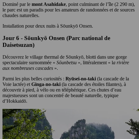
Dominé par le
mont Asahidake
, point culminant de l’île (2 290 m),
le parc est un paradis pour les amateurs de randonnées et de sources
chaudes naturelles.
Installation pour deux nuits à Sōunkyō Onsen.
Jour 6 - Sōunkyō Onsen (Parc national de
Daisetsuzan)
Découvrez le village thermal de Sōunkyō, blotti dans une gorge
spectaculaire surnommée «
Sōunbetsu
», littéralement « l
a rivière
aux nombreuses cascades
».
Parmi les plus belles curiosités :
Ryūsei-no-taki
(la cascade de la
Voie lactée) et
Ginga-no-taki
(la cascade des étoiles filantes), à
découvrir à pied, à vélo ou en téléphérique. Ces chutes d’eau
majestueuses sont un concentré de beauté naturelle, typique
d’Hokkaidō.