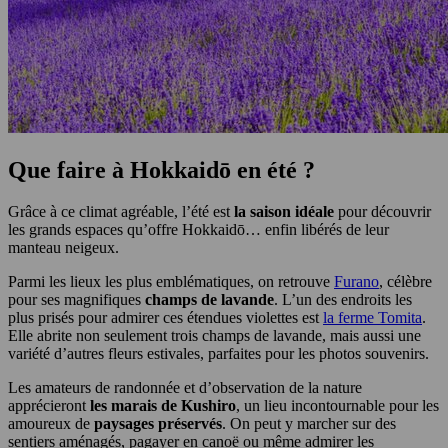
Que faire à Hokkaidō en été ?
Grâce à ce climat agréable, l’été est
la saison idéale
pour découvrir
les grands espaces qu’offre Hokkaidō… enfin libérés de leur
manteau neigeux.
Parmi les lieux les plus emblématiques, on retrouve
Furano
, célèbre
pour ses magnifiques
champs de lavande
. L’un des endroits les
plus prisés pour admirer ces étendues violettes est
la ferme Tomita
.
Elle abrite non seulement trois champs de lavande, mais aussi une
variété d’autres fleurs estivales, parfaites pour les photos souvenirs.
Les amateurs de randonnée et d’observation de la nature
apprécieront
les marais de Kushiro
, un lieu incontournable pour les
amoureux de
paysages préservés
. On peut y marcher sur des
sentiers aménagés, pagayer en canoë ou même admirer les