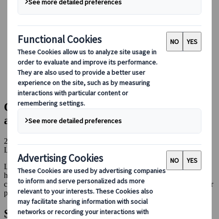
Réserver avec nous
Japan Rail Pass
Hébergement
Consultation en ligne
Japanspecialist
Blog
La culture japonaise
Onsen et tatouages : ce qu’il faut savoir avant de partir au
Japon
Onsen et tatouages : ce qu’il faut savoir
avant de partir au Japon
20 janv. 2026
Le choix de la rédaction
La culture japonaise
Les tatouages restent un sujet sensible au Japon, héritage d’une
histoire complexe liée au milieu criminel. Pourtant, avec quelques
conseils avisés et des outils dédiés, rien ne vous empêche de profiter
pleinement de l’expérience onsen.
Sommaire