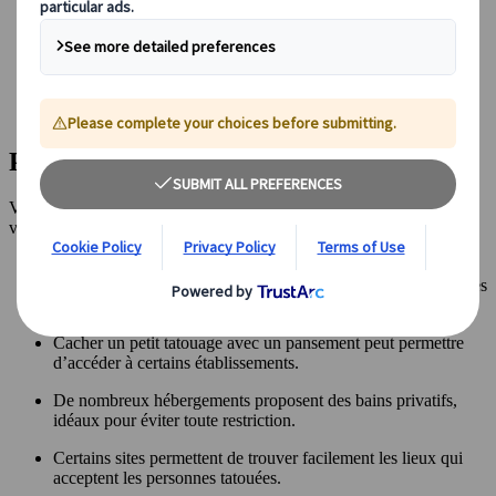
Introduction aux onsen
Un peu d’histoire
Tous les bains publics interdisent-ils les tatouages ?
3 solutions possibles si vous êtes tatoué
Des outils en ligne pour vous guider
Points à retenir
Voici quelques points essentiels pour profiter des onsen au Japon si
vous êtes tatoué :
Les onsen traditionnels refusent souvent les personnes
tatouées, mais les sentō et les bains privés restent d’excellentes
alternatives.
Cacher un petit tatouage avec un pansement peut permettre
d’accéder à certains établissements.
De nombreux hébergements proposent des bains privatifs,
idéaux pour éviter toute restriction.
Certains sites permettent de trouver facilement les lieux qui
acceptent les personnes tatouées.