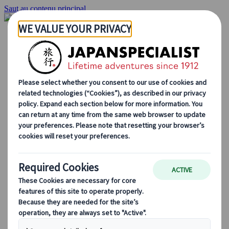
Saut au contenu principal
Accueil
Voyages
Circuits individuels
Circuits en groupe
Circuits autotours
Excursions
Voyages de groupe sur mesure
Japan Rail Pass
Découvrez notre travail
Qui sommes-nous ?
Notre équipe
Rejoignez notre équipe
Blog
Le Japon au fil des saisons
Les incontournables du Japon
La culture japonaise
La gastronomie japonaise
Explorer le Japon en train
Questions fréquentes
Informations utiles
Règles du savoir-vivre au Japon
Conduire au Japon