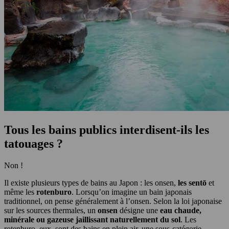
Tous les bains publics interdisent-ils les
tatouages ?
Non !
Il existe plusieurs types de bains au Japon : les onsen,
les sentō
et
même les
rotenburo
. Lorsqu’on imagine un bain japonais
traditionnel, on pense généralement à l’onsen. Selon la loi japonaise
sur les sources thermales, un
onsen
désigne une
eau chaude,
minérale ou gazeuse jaillissant naturellement du sol
. Les
rotenburo, eux, sont des bains en plein air, une sous-catégorie