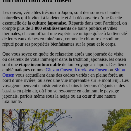
Introduction aux onsen
Les onsen, véritables trésors du Japon, sont des sources chaudes
naturelles qui invitent à la détente et à la découverte d’une facette
essentielle de la
culture japonaise
. Répartis dans tout l’archipel, on
compte plus de
3 000 établissements
de bains publics et villes
thermales, chacun offrant une expérience unique grâce à la diversité
de leurs eaux riches en minéraux, comme le chlorure de sodium,
réputé pour ses propriétés bienfaisantes sur la peau et le corps.
Que vous soyez en quête de relaxation après une journée de visite
ou désireux de vous immerger dans la tradition japonaise, les onsen
sont une
étape incontournable
de tout voyage au Japon. Des lieux
emblématiques comme
Ginzan Onsen
,
Kurokawa Onsen
ou
Shibu
Onsen
vous accueillent dans des cadres variés : en pleine forêt, au
bord d’une rivière, ou avec une vue imprenable sur le mont Fuji. Les
voyageurs peuvent choisir entre des bains intérieurs élégants et des
bassins en plein air, où l’on se ressource en admirant le paysage
japonais, parfois même sous la neige ou au cœur d’une nature
luxuriante.