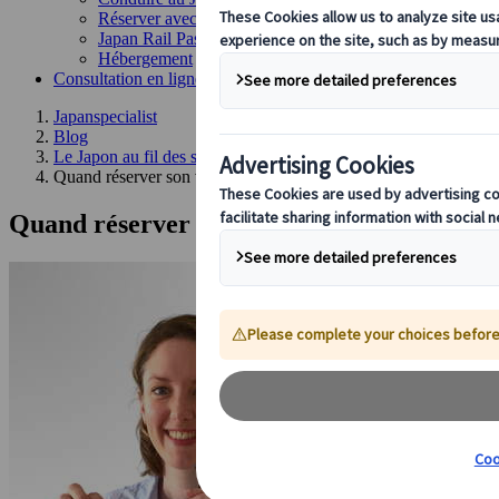
Réserver avec nous
Japan Rail Pass
Hébergement
Consultation en ligne
Japanspecialist
Blog
Le Japon au fil des saisons
Quand réserver son voyage au Japon : La timeline idéale pour t
Quand réserver son voyage au Japon : La t