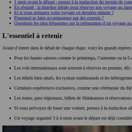
1 mois avant le départ : penser à la traduction du permis de con
En résumé : la timeline idéale pour réserver son voyage au Jap
Et si vous préparez votre voyage en dernière minute ?
Pourquoi se faire accompagner par des experts ?
Questions les plus fréquentes sur la préparation d’un voyage a
L'essentiel à retenir
Avant d’entrer dans le détail de chaque étape, voici les grands repère
Pour les hautes saisons comme le printemps, l’automne ou la G
Les vols internationaux sont souvent à réserver en premier, dès 
Les hôtels bien situés, les ryokan traditionnels et les hébergeme
Certaines expériences exclusives, comme une cérémonie du thé pr
Les trains, pass régionaux, billets de Shinkansen et réservations
Si vous prévoyez de louer une voiture, pensez à la traduction of
Un voyage organisé 3 à 4 mois avant le départ est déjà considér