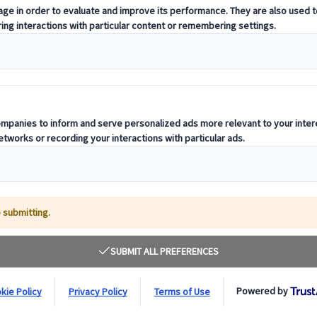
out planifier sereinement
imeline idéale pour tout planifier sereinem