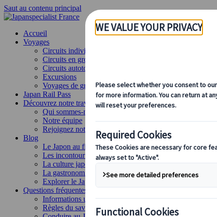
Saut au contenu principal
Accueil
Voyages
Circuits individuels
Circuits en groupe
Circuits autotours
Excursions
Voyages de groupe sur mesure
Japan Rail Pass
Découvrez notre travail
Qui sommes-nous ?
Notre équipe
Rejoignez notre équipe
Blog
Le Japon au fil des saisons
Les incontournables du Japon
La culture japonaise
La gastronomie japonaise
Explorer le Japon en train
Questions fréquentes
Informations utiles
Règles du savoir-vivre au Japon
Conduire au Japon