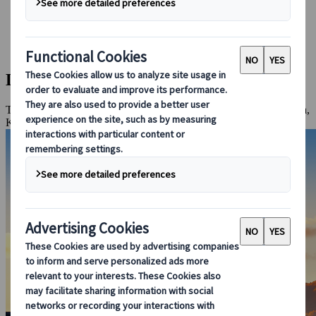
Réserver avec nous
Japan Rail Pass
Hébergement
Consultation en ligne
Les incontournables du Japon
Tokyo, Miyajima, Nikko, Himeji, Mont Fuji, Hiroshima, Kamakura,
Kyoto, Nara, Uji, Hakone