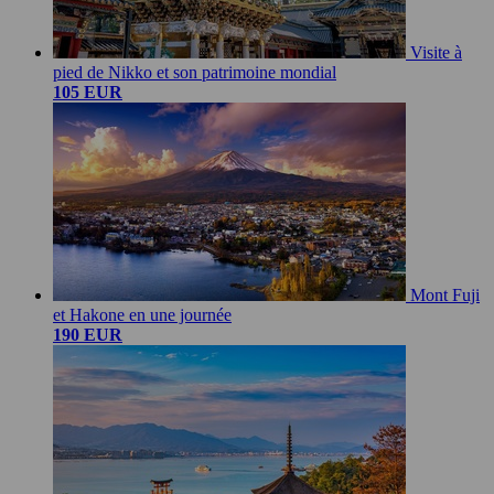
Visite à
pied de Nikko et son patrimoine mondial
105 EUR
Mont Fuji
et Hakone en une journée
190 EUR