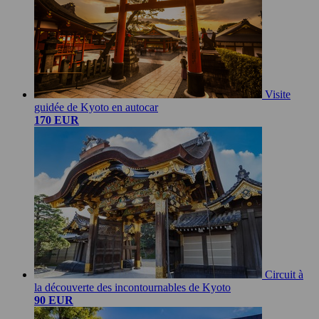
Visite
guidée de Kyoto en autocar
170 EUR
Circuit à
la découverte des incontournables de Kyoto
90 EUR