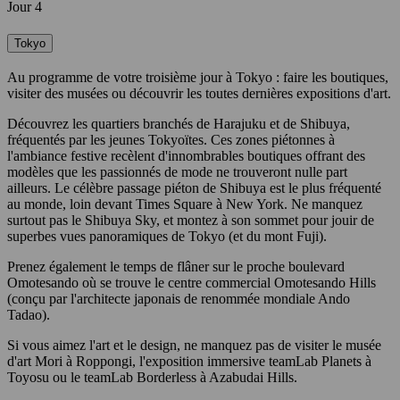
Jour 4
Tokyo
Au programme de votre troisième jour à Tokyo : faire les boutiques,
visiter des musées ou découvrir les toutes dernières expositions d'art.
Découvrez les quartiers branchés de Harajuku et de Shibuya,
fréquentés par les jeunes Tokyoïtes. Ces zones piétonnes à
l'ambiance festive recèlent d'innombrables boutiques offrant des
modèles que les passionnés de mode ne trouveront nulle part
ailleurs. Le célèbre passage piéton de Shibuya est le plus fréquenté
au monde, loin devant Times Square à New York. Ne manquez
surtout pas le Shibuya Sky, et montez à son sommet pour jouir de
superbes vues panoramiques de Tokyo (et du mont Fuji).
Prenez également le temps de flâner sur le proche boulevard
Omotesando où se trouve le centre commercial Omotesando Hills
(conçu par l'architecte japonais de renommée mondiale Ando
Tadao).
Si vous aimez l'art et le design, ne manquez pas de visiter le musée
d'art Mori à Roppongi, l'exposition immersive teamLab Planets à
Toyosu ou le teamLab Borderless à Azabudai Hills.