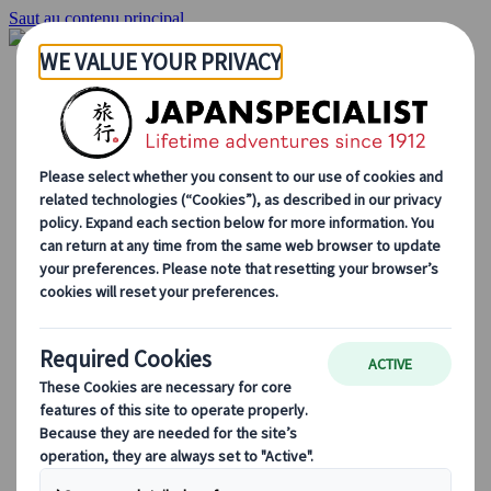
Saut au contenu principal
Accueil
Voyages
Circuits individuels
Circuits en groupe
Circuits autotours
Excursions
Voyages de groupe sur mesure
Japan Rail Pass
Découvrez notre travail
Qui sommes-nous ?
Notre équipe
Rejoignez notre équipe
Blog
Le Japon au fil des saisons
Les incontournables du Japon
La culture japonaise
La gastronomie japonaise
Explorer le Japon en train
Questions fréquentes
Informations utiles
Règles du savoir-vivre au Japon
Conduire au Japon