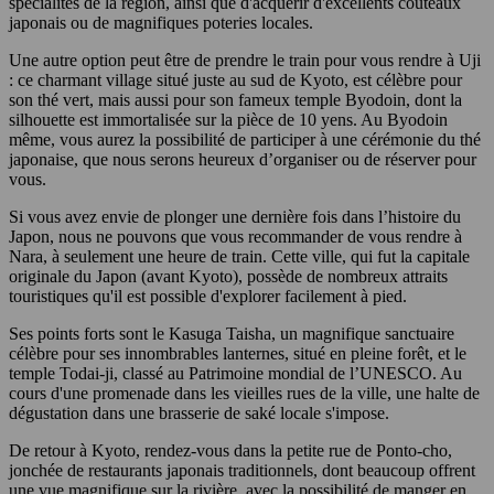
spécialités de la région, ainsi que d'acquérir d'excellents couteaux
japonais ou de magnifiques poteries locales.
Une autre option peut être de prendre le train pour vous rendre à Uji
: ce charmant village situé juste au sud de Kyoto, est célèbre pour
son thé vert, mais aussi pour son fameux temple Byodoin, dont la
silhouette est immortalisée sur la pièce de 10 yens. Au Byodoin
même, vous aurez la possibilité de participer à une cérémonie du thé
japonaise, que nous serons heureux d’organiser ou de réserver pour
vous.
Si vous avez envie de plonger une dernière fois dans l’histoire du
Japon, nous ne pouvons que vous recommander de vous rendre à
Nara, à seulement une heure de train. Cette ville, qui fut la capitale
originale du Japon (avant Kyoto), possède de nombreux attraits
touristiques qu'il est possible d'explorer facilement à pied.
Ses points forts sont le Kasuga Taisha, un magnifique sanctuaire
célèbre pour ses innombrables lanternes, situé en pleine forêt, et le
temple Todai-ji, classé au Patrimoine mondial de l’UNESCO. Au
cours d'une promenade dans les vieilles rues de la ville, une halte de
dégustation dans une brasserie de saké locale s'impose.
De retour à Kyoto, rendez-vous dans la petite rue de Ponto-cho,
jonchée de restaurants japonais traditionnels, dont beaucoup offrent
une vue magnifique sur la rivière, avec la possibilité de manger en