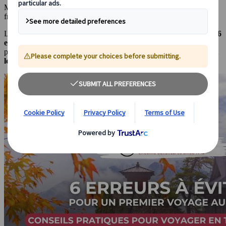
Mais pour en profiter pleinement, mieux vaut éviter certains pièges
fréquents !
Lors de ce webinaire de 45mn, nos expertes partageront avec vous
6
erreurs courantes
que font les voyageurs qui découvrent le Japon
pour la première fois. Mais aussi leurs
conseils pour partir l’esprit
léger
et vivre une expérience vraiment inoubliable.