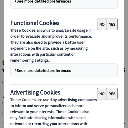
Réserver avec nous
Japan Rail Pass
Hébergement
Consultation en ligne
Japanspecialist
Blog
Le Japon au fil des saisons
6 erreurs à éviter pour un premier voyage au Japon |
Webinaire, 21 mai 2026
6 erreurs à éviter pour un premier
voyage au Japon | Webinaire, 21 mai 2026
04 mai 2026
Le Japon au fil des saisons
Vous préparez votre premier voyage au Japon ? Vous êtes
cordialement invités jeudi 21 mai 11h pour un webinaire de 45
minutes dans lequel nos experts vous livreront tous leurs secrets
pour partir l’esprit léger !
Préparer un premier voyage au Japon est une aventure passionnante.