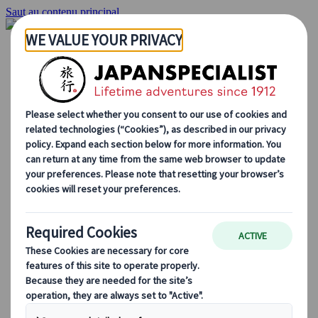
Saut au contenu principal
Accueil
Voyages
Circuits individuels
Circuits en groupe
Circuits autotours
Excursions
Voyages de groupe sur mesure
Japan Rail Pass
Découvrez notre travail
Qui sommes-nous ?
Notre équipe
Rejoignez notre équipe
Blog
Le Japon au fil des saisons
Les incontournables du Japon
La culture japonaise
La gastronomie japonaise
Explorer le Japon en train
Questions fréquentes
Informations utiles
Règles du savoir-vivre au Japon
Conduire au Japon