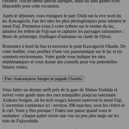
l'avance. Aucun menu spécial allergies, halal ou sans gluten n'est
disponible pour cette excursion.
Après le déjeuner, vous rejoignez le parc Oishi sur la rive nord du
lac Kawaguchi, l'un des sites les plus photogéniques pour admirer le
mont Fuji. Promenez-vous à votre rythme sur le sentier du lac,
admirez les reflets de Fuji-san et capturez les paysages saisonniers :
fleurs de printemps, feuillages d'automne ou clarté de l'hiver.
Remontez à bord du bus et traversez le pont Kawaguchi Ohashi. De
votre fenêtre, vous profitez d'une vue panoramique sur le lac et les
sommets environnants. Votre guide vous indique les sites
emblématiques et vous donne des conseils pour vos potentielles
futures visites.
Parc Arakurayama Sengen et pagode Chureito
Vous faites un dernier arrêt près de la gare de Shimo-Yoshida et
suivez votre guide dans des rues tranquilles jusqu'au sanctuaire
Arakura Sengen, où les torii rouges laissent entrevoir le mont Fuji.
L'ascension commence ici : environ 398 marches, sous les cèdres et
le ciel. Vous y êtes presque ! Faites une pause quand vous le
souhaitez : chaque palier ouvre une vue un peu plus large sur les
toits de Fujiyoshida.