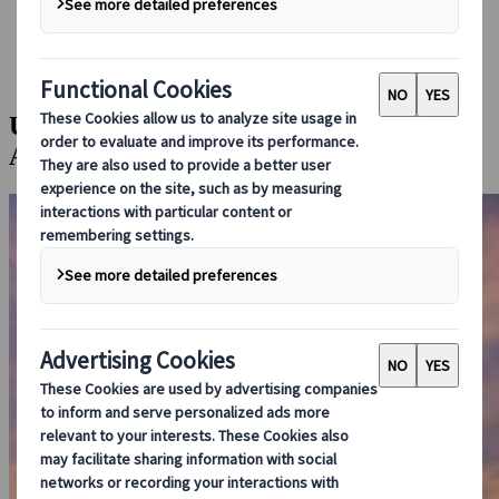
Réserver avec nous
Japan Rail Pass
Hébergement
Consultation en ligne
Une journée sur le mont Fuji et parc
Arakurayama Sengen