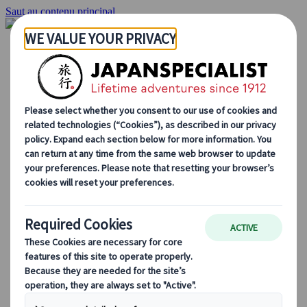
Saut au contenu principal
Accueil
Voyages
Circuits individuels
Circuits en groupe
Circuits autotours
Excursions
Voyages de groupe sur mesure
Japan Rail Pass
Découvrez notre travail
Qui sommes-nous ?
Notre équipe
Rejoignez notre équipe
Blog
Le Japon au fil des saisons
Les incontournables du Japon
La culture japonaise
La gastronomie japonaise
Explorer le Japon en train
Questions fréquentes
Informations utiles
Règles du savoir-vivre au Japon
Conduire au Japon