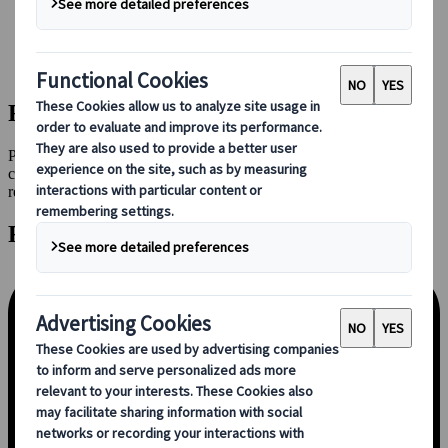
Réserver avec nous
Japan Rail Pass
Hébergement
Consultation en ligne
Faites le premier pas !
Prenez rendez-vous en ligne pour échanger avec l’un de nos
conseillers ou envoyez-nous un formulaire de demande de
renseignements.
Rendez-vous en ligne