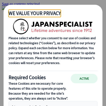
Saut au contenu principal
Accueil
Voyages
Circuits individuels
Circuits en groupe
Circuits autotours
Excursions
Voyages de groupe sur mesure
Japan Rail Pass
Découvrez notre travail
Qui sommes-nous ?
Notre équipe
Rejoignez notre équipe
Blog
Le Japon au fil des saisons
Les incontournables du Japon
La culture japonaise
La gastronomie japonaise
Explorer le Japon en train
Questions fréquentes
Informations utiles
Règles du savoir-vivre au Japon
Conduire au Japon