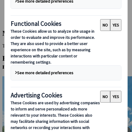
Réserver avec nous
Japan Rail Pass
Hébergement
Consultation en ligne
Morioka
This Destination is disabled to display.
Explorez d'autres destinations dans la
même région