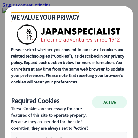
Saut au contenu principal
Accueil
Voyages
Circuits individuels
Circuits en groupe
Circuits autotours
Excursions
Voyages de groupe sur mesure
Japan Rail Pass
Découvrez notre travail
Qui sommes-nous ?
Notre équipe
Rejoignez notre équipe
Blog
Le Japon au fil des saisons
Les incontournables du Japon
La culture japonaise
La gastronomie japonaise
Explorer le Japon en train
Questions fréquentes
Informations utiles
Règles du savoir-vivre au Japon
Conduire au Japon