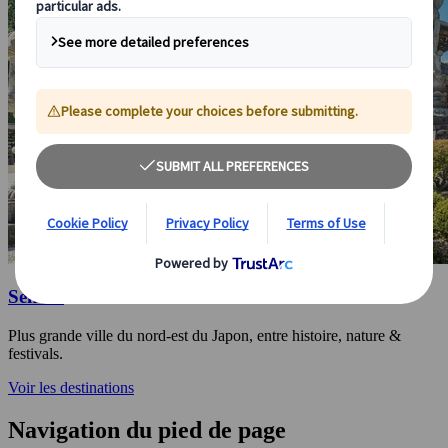
Sendai
Plus grande ville du nord-est du Japon, entre histoire, nature &
festivals.
Voir les destinations
Navigation du pied de page