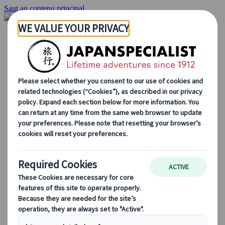
Saut au contenu principal
Accueil
Voyages
Circuits individuels
Circuits en groupe
Circuits autotours
Excursions
Voyages de groupe sur mesure
Japan Rail Pass
Découvrez notre travail
Qui sommes-nous ?
Notre équipe
Rejoignez notre équipe
Blog
Le Japon au fil des saisons
Les incontournables du Japon
La culture japonaise
La gastronomie japonaise
Explorer le Japon en train
Questions fréquentes
Informations utiles
Règles du savoir-vivre au Japon
Conduire au Japon