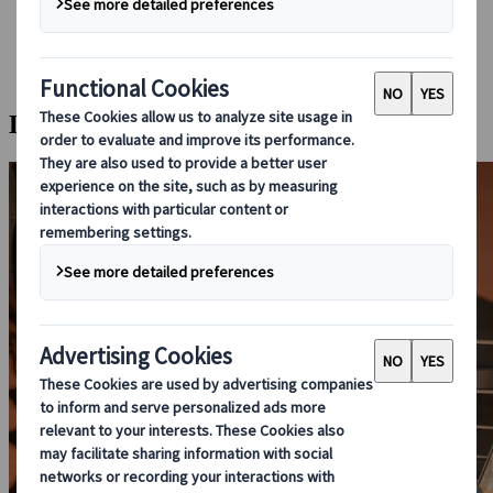
Réserver avec nous
Japan Rail Pass
Hébergement
Consultation en ligne
Les secrets gastronomiques de Tokyo