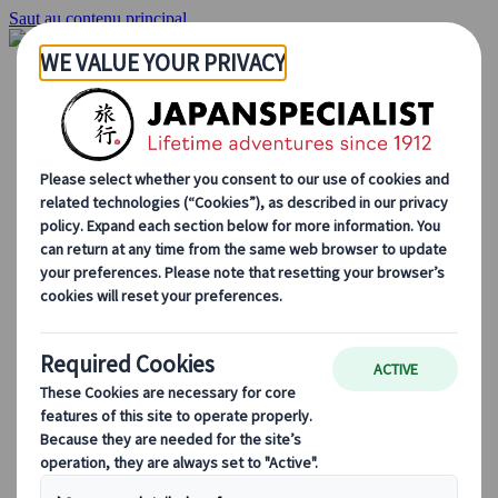
Saut au contenu principal
Accueil
Voyages
Circuits individuels
Circuits en groupe
Circuits autotours
Excursions
Voyages de groupe sur mesure
Japan Rail Pass
Découvrez notre travail
Qui sommes-nous ?
Notre équipe
Rejoignez notre équipe
Blog
Le Japon au fil des saisons
Les incontournables du Japon
La culture japonaise
La gastronomie japonaise
Explorer le Japon en train
Questions fréquentes
Informations utiles
Règles du savoir-vivre au Japon
Conduire au Japon