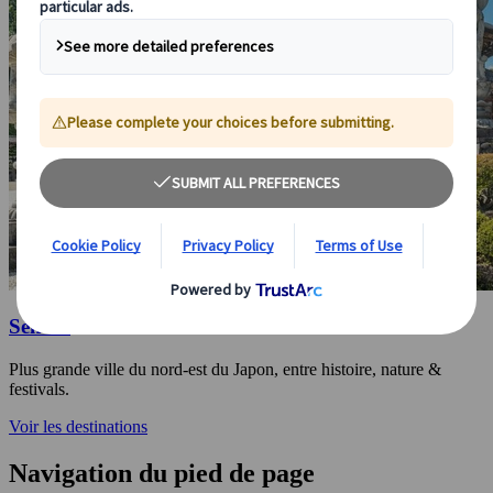
Sendai
Plus grande ville du nord-est du Japon, entre histoire, nature &
festivals.
Voir les destinations
Navigation du pied de page