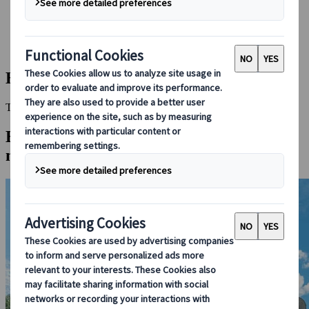
Réserver avec nous
Japan Rail Pass
Hébergement
Consultation en ligne
Hanamaki
This Destination is disabled to display.
Explorez d'autres destinations dans la
même région