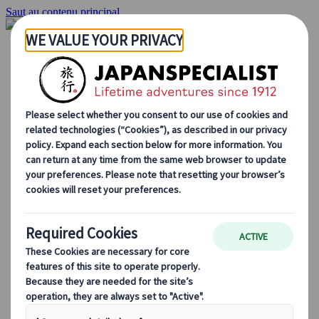
Saut au contenu principal
Accueil
Voyages
Circuits individuels
Circuits en groupe
Circuits autotours
Excursions
Voyages de groupe sur mesure
Japan Rail Pass
Découvrez notre travail
Qui sommes-nous ?
Notre équipe
Rejoignez notre équipe
Blog
Le Japon au fil des saisons
Les incontournables du Japon
La culture japonaise
La gastronomie japonaise
Explorer le Japon en train
Questions fréquentes
Informations utiles
Règles du savoir-vivre au Japon
Conduire au Japon