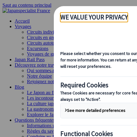
Saut au contenu principal
Accueil
Voyages
Circuits individuels
Circuits en groupe
Circuits autotours
Excursions
Voyages de groupe sur mesure
Japan Rail Pass
Découvrez notre travail
Qui sommes-nous ?
Notre équipe
Rejoignez notre équipe
Blog
Le Japon au fil des saisons
Les incontournables du Japon
La culture japonaise
La gastronomie japonaise
Explorer le Japon en train
Questions fréquentes
Informations utiles
Règles du savoir-vivre au Japon
Conduire au Japon