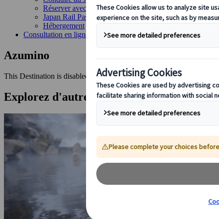
Réserver avec nous
Japan Rail Pass
Hébergement
Consultation en ligne
Azumino
This Destination is disabled to display.
Explorez d'autres destinations dans la mê